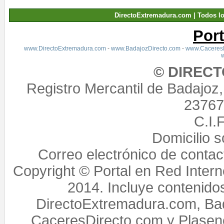
DirectoExtremadura.com | Todos l
Por
www.DirectoExtremadura.com
-
www.BadajozDirecto.com
-
www.CaceresD
© DIREC
Registro Mercantil de Badajoz
23767,
C.I.
Domicilio 
Correo electrónico de conta
Copyright © Portal en Red Intern
2014. Incluye contenido
DirectoExtremadura.com, Bad
CaceresDirecto.com y Plasenc