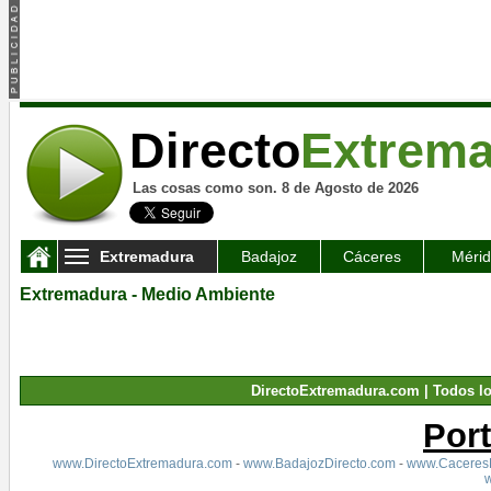
Directo
Extrem
Las cosas como son. 8 de Agosto de 2026
Extremadura
Badajoz
Cáceres
Méri
Extremadura - Medio Ambiente
DirectoExtremadura.com | Todos l
Por
www.DirectoExtremadura.com
-
www.BadajozDirecto.com
-
www.CaceresD