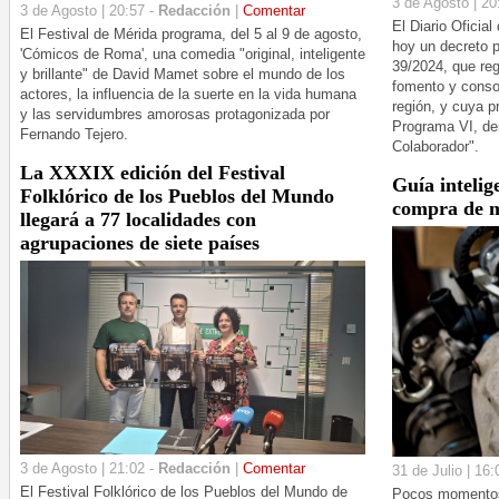
3 de Agosto | 20
3 de Agosto | 20:57 -
Redacción
|
Comentar
El Diario Oficia
El Festival de Mérida programa, del 5 al 9 de agosto,
hoy un decreto p
'Cómicos de Roma', una comedia "original, inteligente
39/2024, que reg
y brillante" de David Mamet sobre el mundo de los
fomento y conso
actores, la influencia de la suerte en la vida humana
región, y cuya p
y las servidumbres amorosas protagonizada por
Programa VI, de
Fernando Tejero.
Colaborador".
La XXXIX edición del Festival
Guía intelig
Folklórico de los Pueblos del Mundo
compra de m
llegará a 77 localidades con
agrupaciones de siete países
3 de Agosto | 21:02 -
Redacción
|
Comentar
31 de Julio | 16:
El Festival Folklórico de los Pueblos del Mundo de
Pocos momentos 