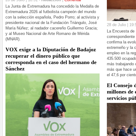
La Junta de Extremadura ha concedido la Medalla de
Extremadura 2026 al futbolista campeón del mundo
con la selección española, Pedro Porro; al activista y
presidente nacional de la Fundación Triángulo, José
28 de Julio | 19:
María Núñez; al nadador cacereño Guillermo Gracia;
La Encuesta de 
y al Museo Nacional de Arte Romano de Mérida
correspondiente 
(MNAR).
confirma la evol
extremeño y la c
VOX exige a la Diputación de Badajoz
empleo en la re
recuperar el dinero público que
435.500 ocupado
corresponda en el caso del hermano de
más trabajando 
Sánchez
más que hace un
el 47,6 por cient
El Consejo 
millones de 
servicios pú