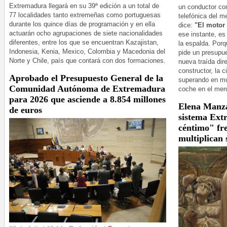
Extremadura llegará en su 39ª edición a un total de
un conductor co
77 localidades tanto extremeñas como portuguesas
telefónica del m
durante los quince días de programación y en ella
dice:
"El motor
actuarán ocho agrupaciones de siete nacionalidades
ese instante, es
diferentes, entre los que se encuentran Kazajistan,
la espalda. Por
Indonesia, Kenia, Mexico, Colombia y Macedonia del
pide un presupue
Norte y Chile, país que contará con dos formaciones.
nueva traída dir
constructor, la c
Aprobado el Presupuesto General de la
superando en mu
Comunidad Autónoma de Extremadura
coche en el me
para 2026 que asciende a 8.854 millones
Elena Manza
de euros
sistema Ext
céntimo" fre
multiplican 