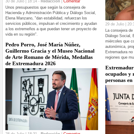
30 de Julio | 18:14 -
Redacción
|
Comentar
Unos presupuestos que según la consejera de
Hacienda y Administración Pública y Diálogo Social,
Elena Manzano, "dan estabilidad, refuerzan los
servicios públicos, impulsan el crecimiento y ayudan
29 de Julio | 20:
a los extremeños a que puedan tener un proyecto de
La consejera de
vida en su región".
Diálogo Social, 
miércoles que co
Pedro Porro, José María Núñez,
autonómica, prop
Guillermo Gracia y el Museo Nacional
Extremadura no r
de Arte Romano de Mérida, Medallas
regiones que mul
de Extremadura 2026
Extremadura
ocupados y r
personas en 
28 de Julio | 18:31 -
Redacción
|
Comentar