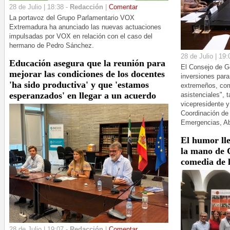
28 de Julio | 18:38 -
Redacción
|
Comentar
La portavoz del Grupo Parlamentario VOX
Extremadura ha anunciado las nuevas actuaciones
impulsadas por VOX en relación con el caso del
hermano de Pedro Sánchez.
28 de Julio | 19:
Educación asegura que la reunión para
El Consejo de G
mejorar las condiciones de los docentes
inversiones para
'ha sido productiva' y que 'estamos
extremeños, com
esperanzados' en llegar a un acuerdo
asistenciales", 
vicepresidente y
Coordinación de 
Emergencias, Ab
El humor lle
la mano de 
comedia de l
28 de Julio | 19:07 -
Redacción
|
Comentar