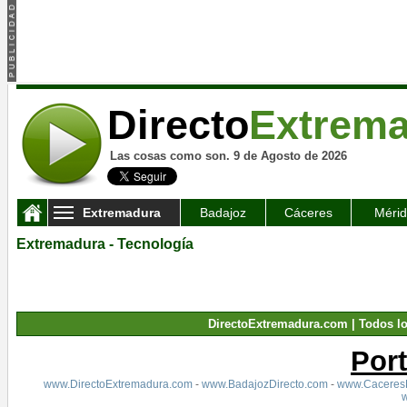
Directo
Extrem
Las cosas como son. 9 de Agosto de 2026
Extremadura
Badajoz
Cáceres
Méri
Extremadura - Tecnología
DirectoExtremadura.com | Todos l
Por
www.DirectoExtremadura.com
-
www.BadajozDirecto.com
-
www.CaceresD