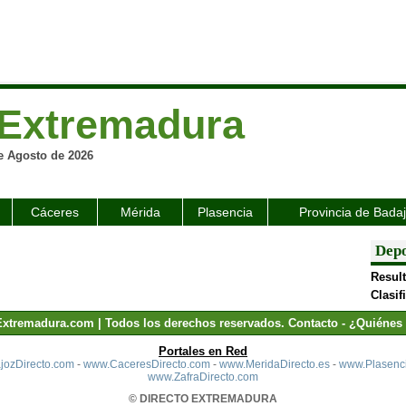
Extremadura
e Agosto de 2026
Cáceres
Mérida
Plasencia
Provincia de Bada
Depo
Resul
Clasif
Extremadura.com | Todos los derechos reservados.
Contacto
-
¿Quiénes
Portales en Red
ozDirecto.com
-
www.CaceresDirecto.com
-
www.MeridaDirecto.es
-
www.Plasenci
www.ZafraDirecto.com
© DIRECTO EXTREMADURA