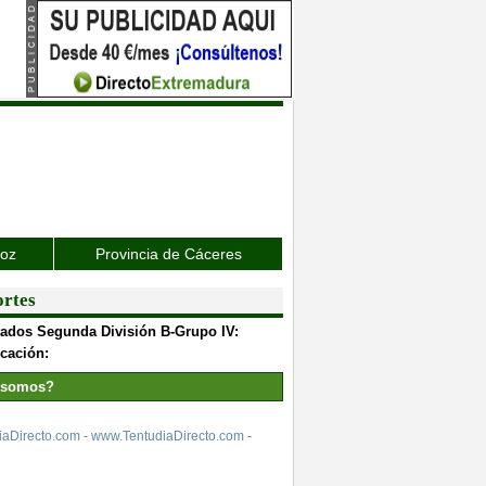
joz
Provincia de Cáceres
rtes
tados Segunda División B-Grupo IV:
icación:
 somos?
aDirecto.com
-
www.TentudiaDirecto.com
-