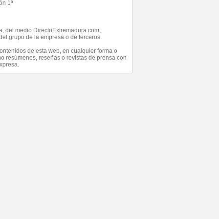
ón 1ª
ada, del medio DirectoExtremadura.com,
el grupo de la empresa o de terceros.
 contenidos de esta web, en cualquier forma o
como resúmenes, reseñas o revistas de prensa con
expresa.