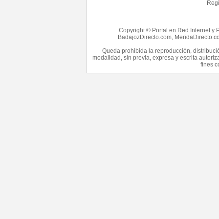
Regi
Copyright © Portal en Red Internet y 
BadajozDirecto.com, MeridaDirecto.co
Queda prohibida la reproducción, distribució
modalidad, sin previa, expresa y escrita autori
fines c