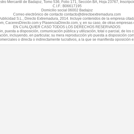
stro Mercantil de Badajoz, Tomo 536, Folio 171, Sección BA, Hoja 23767, Inscripci
C.I.F.: B06617195
Domicilio social 06002 Badajoz
Correo electrónico de contacto contacto@directoextremadura.com
Publicidad S.L., Directo Extremadura, 2014. Incluye contenidos de la empresa cit
m, CaceresDirecto.com y PlasenciaDirecto.com, y, en su caso, de otras empresas d
EN CUALQUIER CASO TODOS LOS DERECHOS RESERVADOS:
n, puesta a disposición, comunicación pública y utilización, total o parcial, de los
zación, incluyendo, en particular, su mera reproducción y/o puesta a disposición 
omerciales o directa o indirectamente lucrativos, a la que se manifiesta oposición 