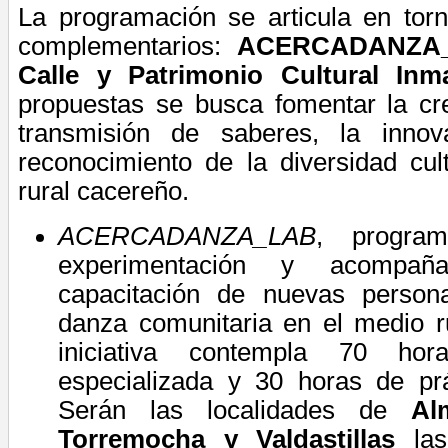
La programación se articula en torn
complementarios:
ACERCADANZA_L
Calle y Patrimonio Cultural Inma
propuestas se busca fomentar
la cr
transmisión de saberes, la innov
reconocimiento de la diversidad cul
rural cacereño.
ACERCADANZA_LAB
, program
experimentación y acompañ
capacitación de nuevas persona
danza comunitaria en el medio r
iniciativa
contempla 70 hor
especializada y 30 horas de prá
Serán las localidades de
Al
Torremocha y Valdastillas
las