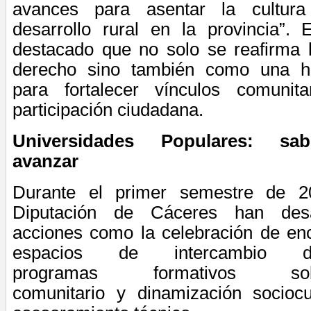
avances para asentar la cultu
desarrollo rural en la provincia”.
destacado que no solo se reafirma 
derecho
sino
también como
una he
para fortalecer vínculos comunita
participación ciudadana.
Universidades Populares: sabe
avanzar
Durante el primer semestre de 
Diputación de Cáceres han desar
acciones
como
la celebración de enc
espacios de intercambio de
programa
s
formativo
s
so
comunitario
y
dinamización sociocul