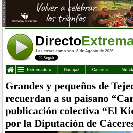
Directo
Extrem
Las cosas como son. 8 de Agosto de 2026
Extremadura
Badajoz
Cáceres
Mérid
Grandes y pequeños de Tejed
recuerdan a su paisano “Car
publicación colectiva “El Ki
por la Diputación de Cácere