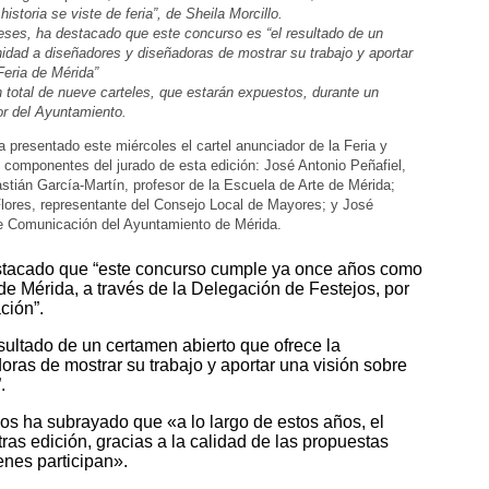
istoria se viste de feria”, de Sheila Morcillo.
ses, ha destacado que este concurso es “el resultado de un
nidad a diseñadores y diseñadoras de mostrar su trabajo y aportar
Feria de Mérida”
 total de nueve carteles, que estarán expuestos, durante un
ior del Ayuntamiento.
presentado este miércoles el cartel anunciador de la Feria y
componentes del jurado de esta edición: José Antonio Peñafiel,
astián García-Martín, profesor de la Escuela de Arte de Mérida;
 Flores, representante del Consejo Local de Mayores; y José
de Comunicación del Ayuntamiento de Mérida.
stacado que “este concurso cumple ya once años como
e Mérida, a través de la Delegación de Festejos, por
ación”.
sultado de un certamen abierto que ofrece la
ras de mostrar su trabajo y aportar una visión sobre
.
os ha subrayado que «a lo largo de estos años, el
ras edición, gracias a la calidad de las propuestas
nes participan».