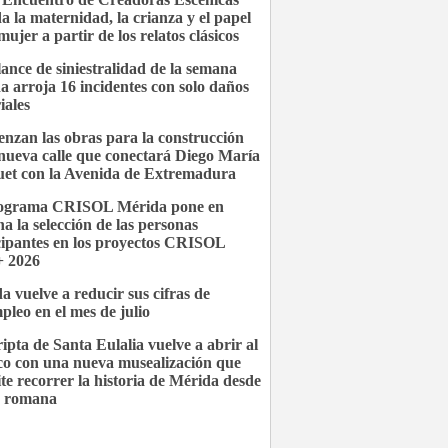
a la maternidad, la crianza y el papel
mujer a partir de los relatos clásicos
lance de siniestralidad de la semana
a arroja 16 incidentes con solo daños
iales
nzan las obras para la construcción
 nueva calle que conectará Diego María
et con la Avenida de Extremadura
rograma CRISOL Mérida pone en
a la selección de las personas
cipantes en los proyectos CRISOL
 2026
a vuelve a reducir sus cifras de
pleo en el mes de julio
ipta de Santa Eulalia vuelve a abrir al
co con una nueva musealización que
te recorrer la historia de Mérida desde
a romana