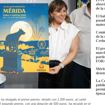
abord
de la 
El ba
pasad
mater
Comie
de la
Crehu
El p
march
parti
FOR+
Mérid
desem
La Cr
públi
permi
époc
 ha otorgado el primer premio, dotado con 1.000 euros, al cartel
el segundo premio, con una dotación de 500 euros, ha recaído en el