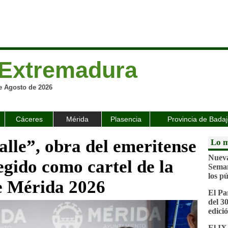
Extremadura
e Agosto de 2026
Cáceres
Mérida
Plasencia
Provincia de Bada
valle”, obra del emeritense
Lo m
Nueva
egido como cartel de la
Seman
los pú
de Mérida 2026
El Pa
del 3
edici
El IX