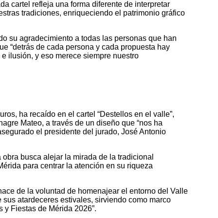
a cartel refleja una forma diferente de interpretar
estras tradiciones, enriqueciendo el patrimonio gráfico
o su agradecimiento a todas las personas que han
 que “detrás de cada persona y cada propuesta hay
 e ilusión, y eso merece siempre nuestro
ros, ha recaído en el cartel “Destellos en el valle”,
inagre Mateo, a través de un diseño que “nos ha
asegurado el presidente del jurado, José Antonio
obra busca alejar la mirada de la tradicional
rida para centrar la atención en su riqueza
nace de la voluntad de homenajear el entorno del Valle
e sus atardeceres estivales, sirviendo como marco
as y Fiestas de Mérida 2026”.