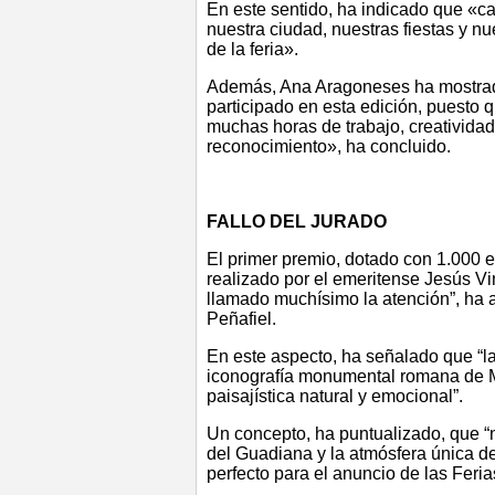
En este sentido, ha indicado que «cad
nuestra ciudad, nuestras fiestas y nu
de la feria».
Además, Ana Aragoneses ha mostrad
participado en esta edición, puesto
muchas horas de trabajo, creatividad
reconocimiento», ha concluido.
FALLO DEL JURADO
El primer premio, dotado con 1.000 eu
realizado por el emeritense Jesús V
llamado muchísimo la atención”, ha 
Peñafiel.
En este aspecto, ha señalado que “la 
iconografía monumental romana de Mé
paisajística natural y emocional”.
Un concepto, ha puntualizado, que “
del Guadiana y la atmósfera única d
perfecto para el anuncio de las Feri