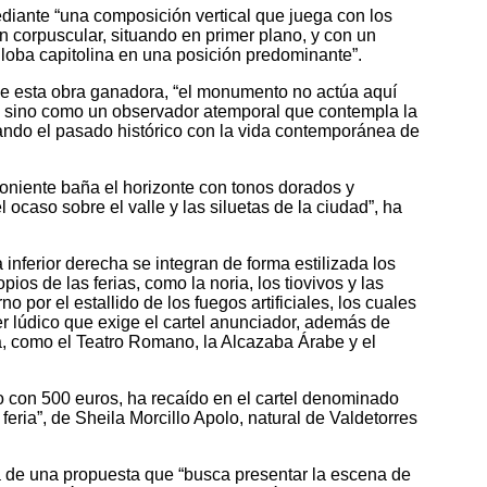
ediante “una composición vertical que juega con los
ón corpuscular, situando en primer plano, y con un
 loba capitolina en una posición predominante”.
e esta obra ganadora, “el monumento no actúa aquí
, sino como un observador atemporal que contempla la
tando el pasado histórico con la vida contemporánea de
 poniente baña el horizonte con tonos dorados y
 ocaso sobre el valle y las siluetas de la ciudad”, ha
inferior derecha se integran de forma estilizada los
os de las ferias, como la noria, los tiovivos y las
o por el estallido de los fuegos artificiales, los cuales
er lúdico que exige el cartel anunciador, además de
, como el Teatro Romano, la Alcazaba Árabe y el
 con 500 euros, ha recaído en el cartel denominado
 feria”, de Sheila Morcillo Apolo, natural de Valdetorres
a de una propuesta que “busca presentar la escena de