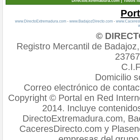
DirectoExtremadura.com | Todos l
Por
www.DirectoExtremadura.com
-
www.BadajozDirecto.com
-
www.CaceresD
© DIREC
Registro Mercantil de Badajoz
23767,
C.I.
Domicilio 
Correo electrónico de conta
Copyright © Portal en Red Intern
2014. Incluye contenido
DirectoExtremadura.com, Bad
CaceresDirecto.com y Plasenc
empresas del grupo 