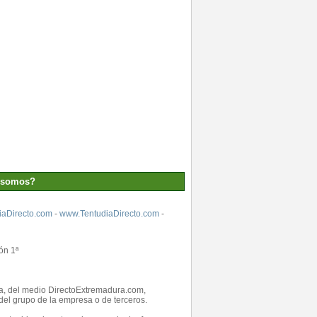
 somos?
aDirecto.com
-
www.TentudiaDirecto.com
-
ón 1ª
ada, del medio DirectoExtremadura.com,
el grupo de la empresa o de terceros.