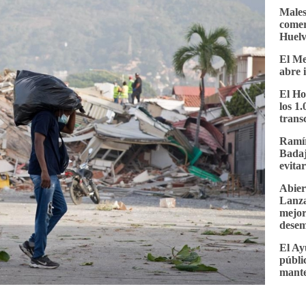
Malest
comer
Huel
El Me
abre 
El Ho
los 1
trans
Ramír
Badaj
evita
Abier
Lanza
mejor
desem
El Ay
públi
mante