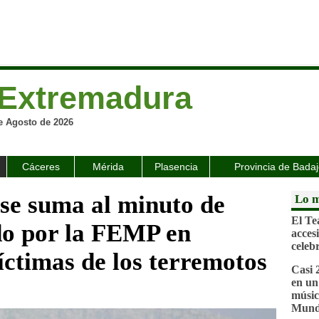
Extremadura
e Agosto de 2026
Cáceres
Mérida
Plasencia
Provincia de Bada
se suma al minuto de
Lo m
El Te
do por la FEMP en
acces
celeb
íctimas de los terremotos
Casi 
en un
músic
Mund