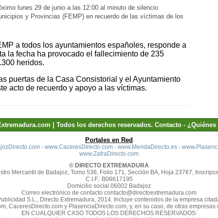
imo lunes 29 de junio a las 12:00 al minuto de silencio
nicipios y Provincias (FEMP) en recuerdo de las víctimas de los
FEMP a todos los ayuntamientos españoles, responde a
ta la fecha ha provocado el fallecimiento de 235
.300 heridos.
las puertas de la Casa Consistorial y el Ayuntamiento
te acto de recuerdo y apoyo a las víctimas.
Extremadura.com | Todos los derechos reservados.
Contacto
-
¿Quiénes
Portales en Red
ozDirecto.com
-
www.CaceresDirecto.com
-
www.MeridaDirecto.es
-
www.Plasenci
www.ZafraDirecto.com
© DIRECTO EXTREMADURA
stro Mercantil de Badajoz, Tomo 536, Folio 171, Sección BA, Hoja 23767, Inscripci
C.I.F.: B06617195
Domicilio social 06002 Badajoz
Correo electrónico de contacto contacto@directoextremadura.com
Publicidad S.L., Directo Extremadura, 2014. Incluye contenidos de la empresa cit
m, CaceresDirecto.com y PlasenciaDirecto.com, y, en su caso, de otras empresas d
EN CUALQUIER CASO TODOS LOS DERECHOS RESERVADOS: