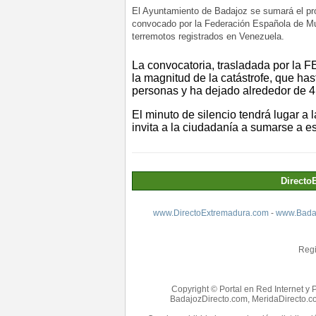
El Ayuntamiento de Badajoz se sumará el próx
convocado por la Federación Española de Mu
terremotos registrados en Venezuela.
La convocatoria, trasladada por la 
la magnitud de la catástrofe, que has
personas y ha dejado alrededor de 4
El minuto de silencio tendrá lugar a 
invita a la ciudadanía a sumarse a es
Directo
www.DirectoExtremadura.com
-
www.Badaj
Regi
Copyright © Portal en Red Internet y 
BadajozDirecto.com, MeridaDirecto.co