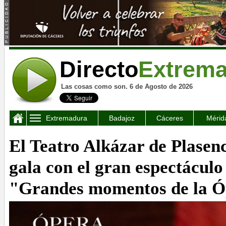
Directo
Extrem
Las cosas como son. 6 de Agosto de 2026
Extremadura
Badajoz
Cáceres
Mérid
El Teatro Alkázar de Plasenc
gala con el gran espectáculo 
"Grandes momentos de la 