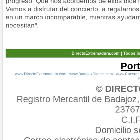
progreso. Que nos acordemos de ellos dice
Vamos a disfrutar del concierto, a regalarnos
en un marco incomparable, mientras ayudam
necesitan".
DirectoExtremadura.com | Todos l
Por
www.DirectoExtremadura.com
-
www.BadajozDirecto.com
-
www.CaceresD
© DIREC
Registro Mercantil de Badajoz
23767,
C.I.
Domicilio 