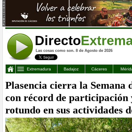
Directo
Extrem
Las cosas como son. 8 de Agosto de 2026
Extremadura
Badajoz
Cáceres
Mérid
Plasencia cierra la Semana d
con récord de participación 
rotundo en sus actividades 