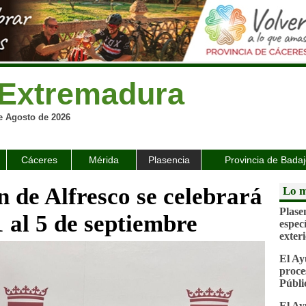
Extremadura
e Agosto de 2026
Cáceres
Mérida
Plasencia
Provincia de Bada
n de Alfresco se celebrará
Lo m
Plase
1 al 5 de septiembre
espec
exter
El Ay
proce
Públi
El Ay