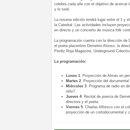
celebra cada año con el objetivo de acercar l
y lo rural.
La novena edición tendrá lugar entre el 1 y 
la Catedral. Las actividades incluyen proyecc
en directo y un concierto de música folk co
La programación cuenta con la dirección de D
el poeta placentino Demetrio Alonso, la direc
Perdiz Roja Magazine, Underground Colectiv
La programación:
Lunes 1
: Proyección de Almas en pen
Martes 2
: Proyección del documental 
Miércoles 3
: Programa de radio en d
niño?.
Jueves 4
: Recital de poesía de Demet
directora y el poeta.
Viernes 5
: Charlas Alfresco con el c
proyección de un cortodocumental y co