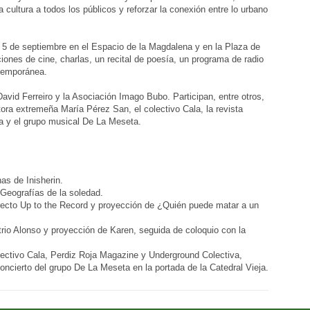
a cultura a todos los públicos y reforzar la conexión entre lo urbano
el 5 de septiembre en el Espacio de la Magdalena y en la Plaza de
iones de cine, charlas, un recital de poesía, un programa de radio
ntemporánea.
avid Ferreiro y la Asociación Imago Bubo. Participan, entre otros,
tora extremeña María Pérez San, el colectivo Cala, la revista
a y el grupo musical De La Meseta.
as de Inisherin.
Geografías de la soledad.
irecto Up to the Record y proyección de ¿Quién puede matar a un
rio Alonso y proyección de Karen, seguida de coloquio con la
olectivo Cala, Perdiz Roja Magazine y Underground Colectiva,
ncierto del grupo De La Meseta en la portada de la Catedral Vieja.