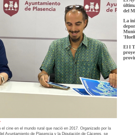
última
del M
La in
depor
Munic
'Huel
El I 
proye
provi
r
n el cine en el mundo rural que nació en 2017. Organizado por la
el Ayuntamiento de Plasencia y la Diputación de Cáceres, se