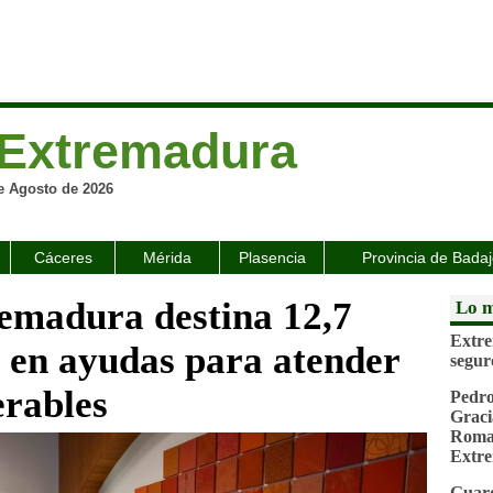
Extremadura
e Agosto de 2026
Cáceres
Mérida
Plasencia
Provincia de Bada
emadura destina 12,7
Lo m
Extre
s en ayudas para atender
segur
erables
Pedro
Graci
Roman
Extr
Guard