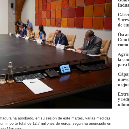
Indus
Cácer
Sures
de eu
Óscar
Conci
como 
Agric
la co
para 
Cápar
nuevo
mejor
Extre
y red
últim
emadura ha aprobado, en su sesión de este martes, varias medidas
n un importe total de 12,7 millones de euros, según ha anunciado en
Elena Manzano.