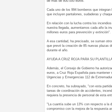
de más de 800.000 euros.
Cada uno de los 994 bomberos que integran la
que incluyen pantalones, sudaderas y chaqu
En relación con la lucha contra los incendios
nuestra llegada, aumentamos cada año la inv
millones euros para prevención y extinción".
A esa cantidad, ha precisado, se suman otr
que prevé la creación de 85 nuevas plazas d
durante el año.
AYUDA A CRUZ ROJA PARA SU PLANTILLA
Además, el Consejo de Gobierno ha autorizad
euros, a Cruz Roja Española para mantener su
Urgencias y Emergencias 112 de Extremadura 
En concreto, ha subrayado, "con esta partid
tareas de coordinación de accidentes, incend
requiera la presencia de personal de esta ent
"La cuantía sube un 13% con respecto a la d
compromiso con la mejora de la respuesta an