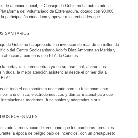
s de atención social, el Consejo de Gobierno ha autorizado la
 Plataforma del Voluntariado de Extremadura, dotado con 90.000
 la participación ciudadana y apoyar a las entidades que
OS SANITARIOS
nsejo de Gobierno ha aprobado una inversión de más de un millón de
dificio del Centro Sociosanitario Adolfo Díaz Ambrona en Mérida y
a la atención a personas con ELA de Cáceres.
 la portavoz- se encuentran ya en su fase final, abrirán sus
in duda, la mejor atención asistencial desde el primer día a
 ELA".
os de todo el equipamiento necesario para su funcionamiento:
mobiliario clínico, electrodomésticos y demás material para que
 instalaciones modernas, funcionales y adaptadas a sus
NDIOS FORESTALES
torizado la renovación del vestuario que los bomberos forestales
durante la época de peligro bajo de incendios, con un presupuesto