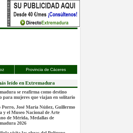
joz
Provincia de Cáceres
ás leído en Extremadura
madura se reafirma como destino
o para mujeres que viajan en solitario
 Porro, José María Núñez, Guillermo
a y el Museo Nacional de Arte
o de Mérida, Medallas de
emadura 2026
iola visita las obras del Polígono