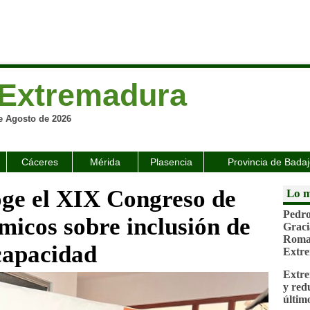
Extremadura
e Agosto de 2026
Cáceres
Mérida
Plasencia
Provincia de Bada
ge el XIX Congreso de
Lo m
Pedro
cos sobre inclusión de
Graci
Roman
capacidad
Extr
Extre
y red
últim