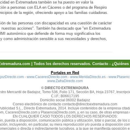
pacidad en Extremadura también se ha puesto en valor la
nción a personas con ELA en Cáceres o del programa de Respiro
icipios de la región, ofreciendo apoyo a las familias cuidadoras.
sión de las personas con discapacidad es una cuestión de carácter
as nuestras acciones". También ha destacado que "en Extremadura
RMI autonómico que defiende de forma muy significativa los
 y como administración sensible a sus necesidades y derechos,
Extremadura.com | Todos los derechos reservados.
Contacto
-
¿Quiénes
Portales en Red
ozDirecto.com
-
www.CaceresDirecto.com
-
www.MeridaDirecto.es
-
www.Plasenci
www.ZafraDirecto.com
© DIRECTO EXTREMADURA
stro Mercantil de Badajoz, Tomo 536, Folio 171, Sección BA, Hoja 23767, Inscripci
C.I.F.: B06617195
Domicilio social 06002 Badajoz
Correo electrónico de contacto contacto@directoextremadura.com
Publicidad S.L., Directo Extremadura, 2014. Incluye contenidos de la empresa cit
m, CaceresDirecto.com y PlasenciaDirecto.com, y, en su caso, de otras empresas d
EN CUALQUIER CASO TODOS LOS DERECHOS RESERVADOS:
n, puesta a disposición, comunicación pública y utilización, total o parcial, de los
zación, incluyendo, en particular, su mera reproducción y/o puesta a disposición 
omerciales o directa o indirectamente lucrativos, a la que se manifiesta oposición 