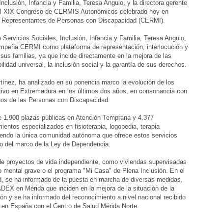
Inclusión, Infancia y Familia, Teresa Angulo, y la directora gerente
o al XIX Congreso de CERMIS Autonómicos celebrado hoy en
de Representantes de Personas con Discapacidad (CERMI).
e Servicios Sociales, Inclusión, Infancia y Familia, Teresa Angulo,
mpeña CERMI como plataforma de representación, interlocución y
us familias, ya que incide directamente en la mejora de las
ilidad universal, la inclusión social y la garantía de sus derechos.
tínez, ha analizado en su ponencia marco la evolución de los
ctivo en Extremadura en los últimos dos años, en consonancia con
hos de las Personas con Discapacidad.
 1.900 plazas públicas en Atención Temprana y 4.377
mientos especializados en fisioterapia, logopedia, terapia
siendo la única comunidad autónoma que ofrece estos servicios
ro del marco de la Ley de Dependencia.
 de proyectos de vida independiente, como viviendas supervisadas
o mental grave o el programa "Mi Casa" de Plena Inclusión. En el
d, se ha informado de la puesta en marcha de diversas medidas,
DEX en Mérida que inciden en la mejora de la situación de la
ión y se ha informado del reconocimiento a nivel nacional recibido
va en España con el Centro de Salud Mérida Norte.