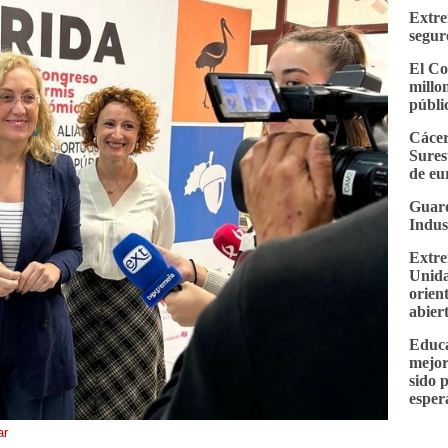
Extre
segur
El Co
millo
públi
Cácer
Sures
de eu
Guard
Indus
Extre
Unida
orien
abier
Educa
mejor
sido 
esper
ar