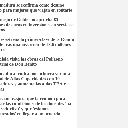
madura se reafirma como destino
o para mujeres que viajan en solitario
nsejo de Gobierno aprueba 85
nes de euros en inversiones en servicios
cos
es estrena la primera fase de la Ronda
te tras una inversión de 18,6 millones
ros
iola visita las obras del Polígono
trial de Don Benito
madura tendrá por primera vez una
d de Altas Capacidades con 10
tadores y aumenta las aulas TEA y
tas
ción asegura que la reunión para
ar las condiciones de los docentes 'ha
productiva' y que 'estamos
anzados' en llegar a un acuerdo