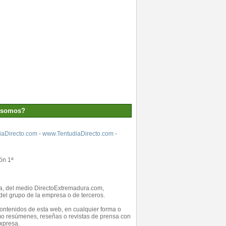
 somos?
aDirecto.com
-
www.TentudiaDirecto.com
-
ón 1ª
ada, del medio DirectoExtremadura.com,
el grupo de la empresa o de terceros.
 contenidos de esta web, en cualquier forma o
como resúmenes, reseñas o revistas de prensa con
expresa.