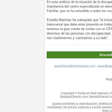
En este análisis de la situación de la disca
importancia del centro especializado en ate
Familiar, que se ha extendido a todos los mun
Estrella Martínez ha subrayado que "la inclu
transversal que debe estar presente en tod
tenemos la gran suerte de contar con un CE
derechos de las personas con discapacidad,
nos mantenemos y caminamos a su lado".
Directo
www.DirectoExtremadura.com
-
www.Badaj
Regi
Copyright © Portal en Red Internet y 
BadajozDirecto.com, MeridaDirecto.co
Queda prohibida la reproducción, distribució
modalidad, sin previa, expresa y escrita autori
fines c