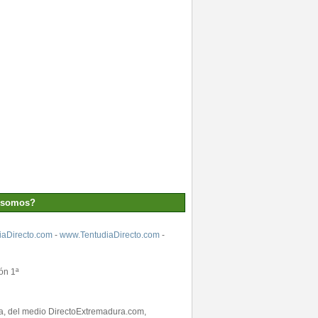
 somos?
aDirecto.com
-
www.TentudiaDirecto.com
-
ón 1ª
ada, del medio DirectoExtremadura.com,