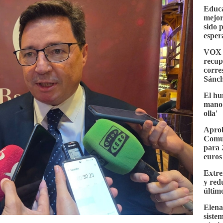
Educa
mejor
sido 
esper
VOX e
recup
corre
Sánc
El hu
mano 
olla'
Aprob
Comu
para 
euros
Extre
y red
últim
Elena
siste