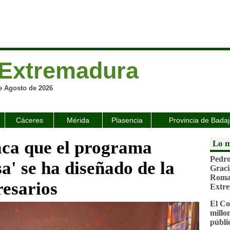
Extremadura
e Agosto de 2026
Cáceres
Mérida
Plasencia
Provincia de Bada
aca que el programa
Lo m
Pedro
a' se ha diseñado de la
Graci
Roman
esarios
Extr
El Co
millo
públi