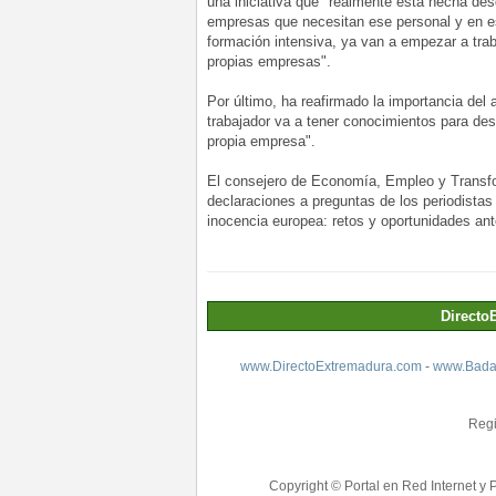
una iniciativa que "realmente está hecha 
empresas que necesitan ese personal y en 
formación intensiva, ya van a empezar a trab
propias empresas".
Por último, ha reafirmado la importancia del 
trabajador va a tener conocimientos para des
propia empresa".
El consejero de Economía, Empleo y Transfo
declaraciones a preguntas de los periodistas
inocencia europea: retos y oportunidades an
Directo
www.DirectoExtremadura.com
-
www.Badaj
Regi
Copyright © Portal en Red Internet y 