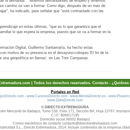
desde la demanda": "tenemos demandantes de empleo y tenemos
ese camino se van a formar. Como digo, después de un mes de
ajar", ha indicado, para señalar que "está contrastado con las
aprendizaje en estas últimas, "que es lo que garantiza que el
arrollar lo que espera la empresa, puesto que se va a formar en la
rmación Digital, Guillermo Santamaría, ha hecho estas
 con motivo de su presencia en el desayuno-coloquio 'El fin de la
te una geopolítica en llamas', en Las Tres Campanas.
Extremadura.com | Todos los derechos reservados.
Contacto
-
¿Quiénes
Portales en Red
ozDirecto.com
-
www.CaceresDirecto.com
-
www.MeridaDirecto.es
-
www.Plasenci
www.ZafraDirecto.com
© DIRECTO EXTREMADURA
stro Mercantil de Badajoz, Tomo 536, Folio 171, Sección BA, Hoja 23767, Inscripci
C.I.F.: B06617195
Domicilio social 06002 Badajoz
Correo electrónico de contacto contacto@directoextremadura.com
Publicidad S.L., Directo Extremadura, 2014. Incluye contenidos de la empresa cit