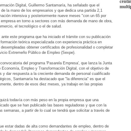
cénti
rmación Digital, Guillermo Santamaría, ha señalado que el
multi
de la mano de los empresarios y que dedica una partida 2,1
mación intensiva y posteriormente nueve meses "con un 65 por
n la empresa en torno a sectores con más demanda de mano de obra,
omercio, el tecnológico o el de salud.
, ante este programa que ha iniciado el trámite con su publicación
formación teórica especializada con experiencia práctica en
 desempleadas obtener certificados de profesionalidad o completar
rvicio Extremeño Público de Empleo (Sexpe).
a convocatoria del programa 'Pasarela Empresa', que lanza la Junta
e Economía, Empleo y Transformación Digital, con el objetivo de
s y dar respuesta a la creciente demanda de personal cualificado
égicos, Santamaría ha destacado que "la diferencia" es que el
amente, dentro de esos diez meses, ya trabajo en las propias
quizá todavía con más peso en la propia empresa que una
licado que se han publicado las bases reguladoras y que con la
s semanas, a partir de lo cual se tendrá que solicitar a través de
que estar dadas de alta como demandantes de empleo, dentro de