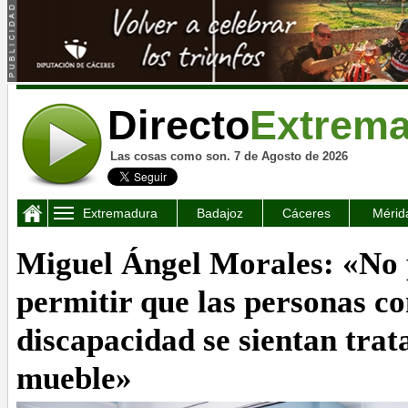
Directo
Extrem
Las cosas como son. 7 de Agosto de 2026
Extremadura
Badajoz
Cáceres
Mérid
Miguel Ángel Morales: «No
permitir que las personas c
discapacidad se sientan tra
mueble»