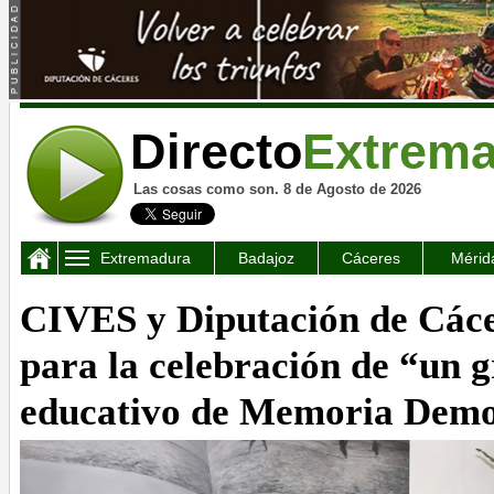
Directo
Extrem
Las cosas como son. 8 de Agosto de 2026
Extremadura
Badajoz
Cáceres
Mérid
CIVES y Diputación de Cáce
para la celebración de “un 
educativo de Memoria Demo