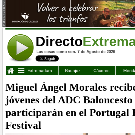
Directo
Extrem
Las cosas como son. 7 de Agosto de 2026
Extremadura
Badajoz
Cáceres
Mérid
Miguel Ángel Morales recibe 
jóvenes del ADC Baloncesto
participarán en el Portugal 
Festival