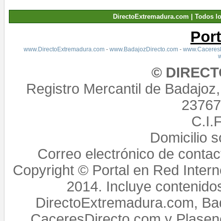
DirectoExtremadura.com | Todos l
Por
www.DirectoExtremadura.com
-
www.BadajozDirecto.com
-
www.CaceresD
© DIREC
Registro Mercantil de Badajoz
23767,
C.I.
Domicilio 
Correo electrónico de conta
Copyright © Portal en Red Intern
2014. Incluye contenido
DirectoExtremadura.com, Bad
CaceresDirecto.com y Plasenc