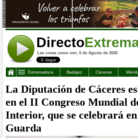
Directo
Extrem
Las cosas como son. 6 de Agosto de 2026
Extremadura
Badajoz
Cáceres
Mérid
La Diputación de Cáceres es
en el II Congreso Mundial d
Interior, que se celebrará e
Guarda