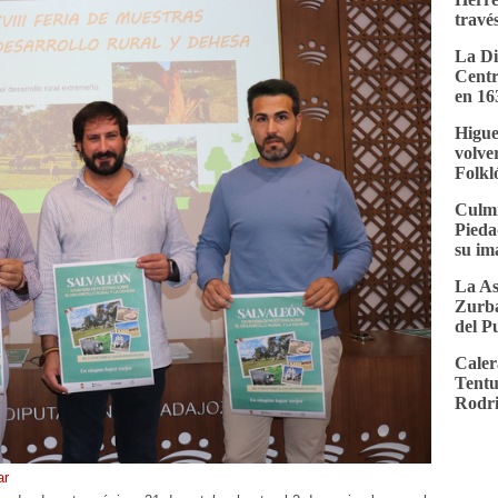
través
La Di
Centr
en 16
Higue
volver
Folkl
Culmi
Pieda
su im
La As
Zurba
del P
Caler
Tentu
Rodri
ar