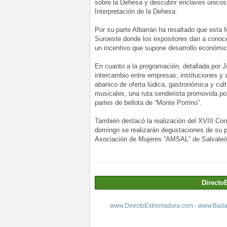
sobre la Dehesa y descubrir enclaves únicos
Interpretación de la
Dehesa.
Por su parte Albarrán ha resaltado que esta 
Suroeste donde los expositores dan a conoce
un incentivo que supone desarrollo económico
En cuanto a la programación, detallada por J
intercambio entre empresas, instituciones y a
abanico de oferta lúdica, gastronómica y cult
musicales, una ruta senderista promovida por 
partes de bellota de “Monte Porrino”.
También destacó la realización del XVIII C
domingo se realizarán degustaciones de su p
Asociación de Mujeres “AMSAL” de Salvaleó
Directo
www.DirectoExtremadura.com
-
www.Badaj