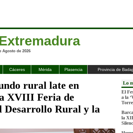
Extremadura
e Agosto de 2026
Cáceres
Mérida
Plasencia
Provincia de Bada
undo rural late en
Lo m
El Fe
la XVIII Feria de
a la 
Torre
 Desarrollo Rural y la
Barca
la XI
Silenc
Herre