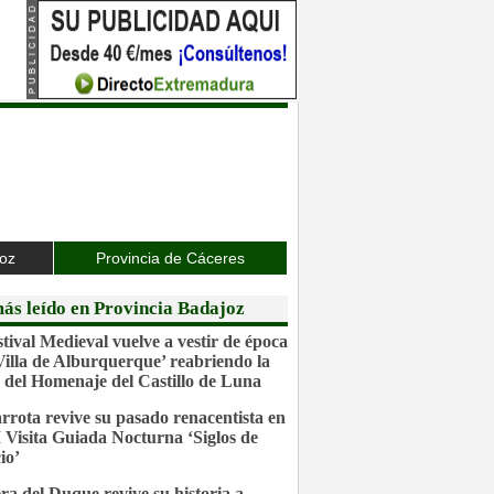
joz
Provincia de Cáceres
ás leído en Provincia Badajoz
stival Medieval vuelve a vestir de época
‘Villa de Alburquerque’ reabriendo la
 del Homenaje del Castillo de Luna
rrota revive su pasado renacentista en
I Visita Guiada Nocturna ‘Siglos de
io’
ra del Duque revive su historia a