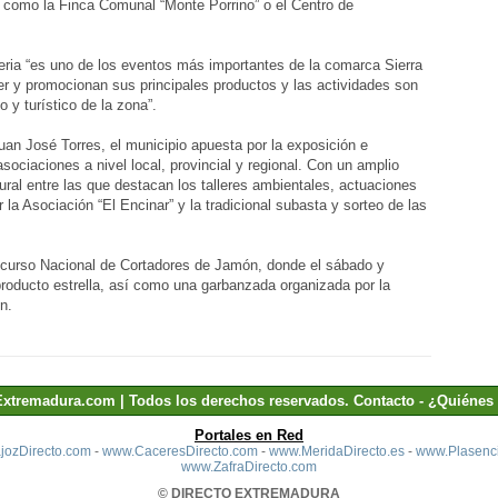
 como la Finca Comunal “Monte Porrino” o el Centro de
feria “es uno de los eventos más importantes de la comarca Sierra
r y promocionan sus principales productos y las actividades son
 y turístico de la zona”.
uan José Torres, el municipio apuesta por la exposición e
sociaciones a nivel local, provincial y regional. Con un amplio
ural entre las que destacan los talleres ambientales, actuaciones
la Asociación “El Encinar” y la tradicional subasta y sorteo de las
oncurso Nacional de Cortadores de Jamón, donde el sábado y
roducto estrella, así como una garbanzada organizada por la
n.
Extremadura.com | Todos los derechos reservados.
Contacto
-
¿Quiénes
Portales en Red
ozDirecto.com
-
www.CaceresDirecto.com
-
www.MeridaDirecto.es
-
www.Plasenci
www.ZafraDirecto.com
© DIRECTO EXTREMADURA