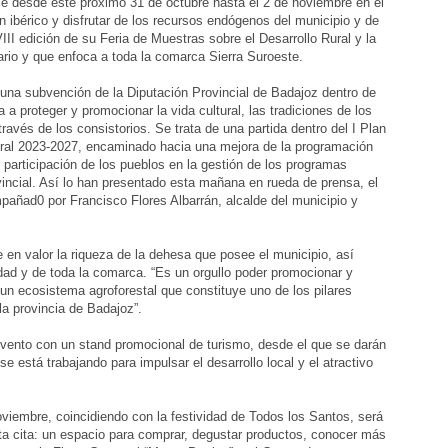
se desde este próximo 31 de octubre hasta el 2 de noviembre en el
n ibérico y disfrutar de los recursos endógenos del municipio y de
II edición de su Feria de Muestras sobre el Desarrollo Rural y la
rio y que enfoca a toda la comarca Sierra Suroeste.
una subvención de la Diputación Provincial de Badajoz dentro de
a proteger y promocionar la vida cultural, las tradiciones de los
través de los consistorios. Se trata de una partida dentro del I Plan
ural 2023-2027, encaminado hacia una mejora de la programación
 participación de los pueblos en la gestión de los programas
ovincial. Así lo han presentado esta mañana en rueda de prensa, el
pañad0 por Francisco Flores Albarrán, alcalde del municipio y
 en valor la riqueza de la dehesa que posee el municipio, así
idad y de toda la comarca. “Es un orgullo poder promocionar y
 un ecosistema agroforestal que constituye uno de los pilares
 la provincia de Badajoz”.
e evento con un stand promocional de turismo, desde el que se darán
 se está trabajando para impulsar el desarrollo local y el atractivo
oviembre, coincidiendo con la festividad de Todos los Santos, será
sta cita: un espacio para comprar, degustar productos, conocer más