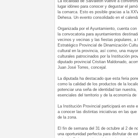
La localidad de Salvaleón vuelve a convertir
lugar idóneo para conocer y degustar el jamó
la comarca. Esto es posible gracias a la XXVI
Dehesa. Un evento consolidado en el calenda
Organizada por el Ayuntamiento, cuenta con 
la convocatoria para ayuntamientos destinada 
vecinos y vecinas y las fiestas populares, a 
Estratégico Provincial de Dinamización Cult
cultural en la provincia, así como, una mayor
culturales patrocinados por la Institución pr
diputado provincial Cristian Maldonado, acom
Juan José Torres, concejal.
La diputada ha destacado que esta feria pone
como la calidad de los productos de la local
potenciar una seña de identidad tan nuestra,
esenciales del territorio y de la economía de
La Institución Provincial participará en est
a conocer las distintas iniciativas en las que
de la zona.
El fin de semana del 31 de octubre al 2 de n
una oportunidad perfecta para disfrutar de e