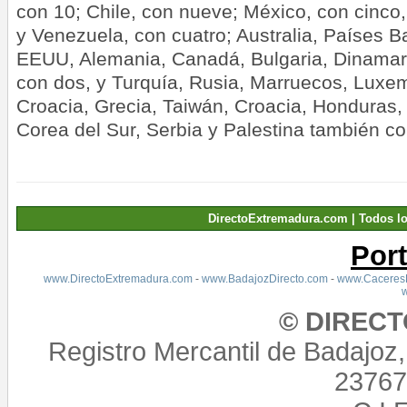
con 10; Chile, con nueve; México, con cinco
y Venezuela, con cuatro; Australia, Países Ba
EEUU, Alemania, Canadá, Bulgaria, Dinamar
con dos, y Turquía, Rusia, Marruecos, Luxem
Croacia, Grecia, Taiwán, Croacia, Honduras,
Corea del Sur, Serbia y Palestina también c
DirectoExtremadura.com | Todos l
Por
www.DirectoExtremadura.com
-
www.BadajozDirecto.com
-
www.CaceresD
© DIREC
Registro Mercantil de Badajoz
23767,