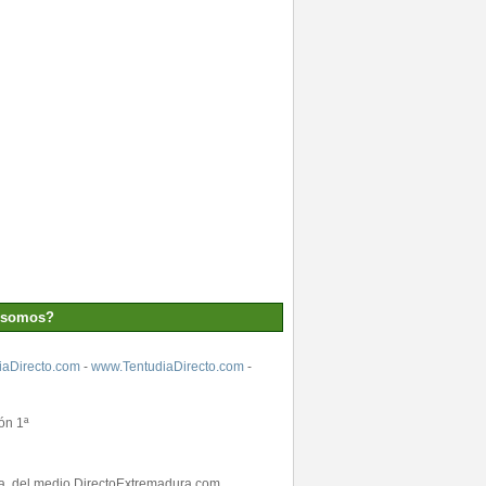
 somos?
aDirecto.com
-
www.TentudiaDirecto.com
-
ón 1ª
ada, del medio DirectoExtremadura.com,