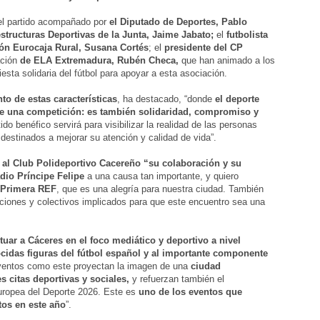
el partido acompañado por
el Diputado de Deportes, Pablo
estructuras Deportivas de la Junta, Jaime
Jabato;
el
futbolista
ión Eurocaja Rural, Susana Cortés
; el
presidente del CP
ación
de ELA Extremadura, Rubén Checa,
que han animado a los
esta solidaria del fútbol para apoyar a esta asociación.
to de estas características
, ha destacado, “donde
el deporte
e una competición: es también solidaridad, compromiso y
o benéfico servirá para visibilizar la realidad de las personas
destinados a mejorar su atención y calidad de vida”.
 al Club Polideportivo Cacereño “su colaboración y su
adio Príncipe Felipe
a una causa tan importante, y quiero
n Primera REF
, que es una alegría para nuestra ciudad. También
uciones y colectivos implicados para que este encuentro sea una
ituar a Cáceres en el foco mediático y deportivo a nivel
ocidas figuras del fútbol español y al importante componente
ventos como este proyectan la imagen de una
ciudad
 citas deportivas y sociales,
y refuerzan también el
ropea del Deporte 2026. Este es
uno de los eventos que
os en este año
”.