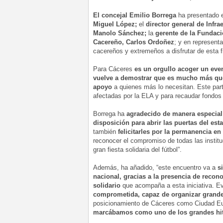
El concejal Emilio Borrega
ha presentado 
Miguel López;
el
director general de Infra
Manolo Sánchez;
la
gerente de la Fundac
Cacereño, Carlos Ordoñez
; y en represent
cacereños y extremeños a disfrutar de esta fi
Para Cáceres
es un orgullo acoger un even
vuelve a demostrar que es mucho más qu
apoyo
a quienes más lo necesitan. Este partid
afectadas por la ELA y para recaudar fondos 
Borrega ha
agradecido de manera especial
disposición para abrir las puertas del est
también
felicitarles por la permanencia e
reconocer el compromiso de todas las instit
gran fiesta solidaria del fútbol”.
Además, ha añadido, “este encuentro va a
s
nacional, gracias a la presencia de recon
solidario
que acompaña a esta iniciativa. E
comprometida, capaz de organizar grandes
posicionamiento de Cáceres como Ciudad Eu
marcábamos como uno de los grandes hit