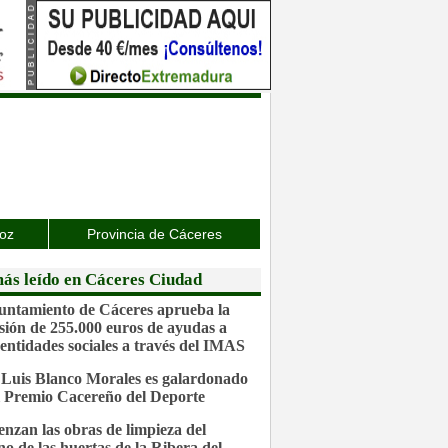
joz
Provincia de Cáceres
ás leído en Cáceres Ciudad
untamiento de Cáceres aprueba la
sión de 255.000 euros de ayudas a
 entidades sociales a través del IMAS
 Luis Blanco Morales es galardonado
l Premio Cacereño del Deporte
nzan las obras de limpieza del
no de las huertas de la Ribera del