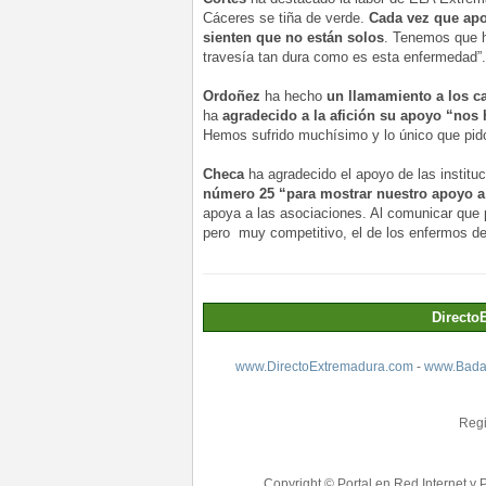
Cáceres se tiña de verde.
Cada vez que apo
sienten que no están solos
. Tenemos que 
travesía tan dura como es esta enfermedad”.
Ordoñez
ha hecho
un llamamiento a los c
ha
agradecido a la afición su apoyo “nos 
Hemos sufrido muchísimo y lo único que pido
Checa
ha agradecido el apoyo de las instit
número 25 “para mostrar nuestro apoyo a
apoya a las asociaciones. Al comunicar que 
pero muy competitivo, el de los enfermos d
Directo
www.DirectoExtremadura.com
-
www.Badaj
Regi
Copyright © Portal en Red Internet y 