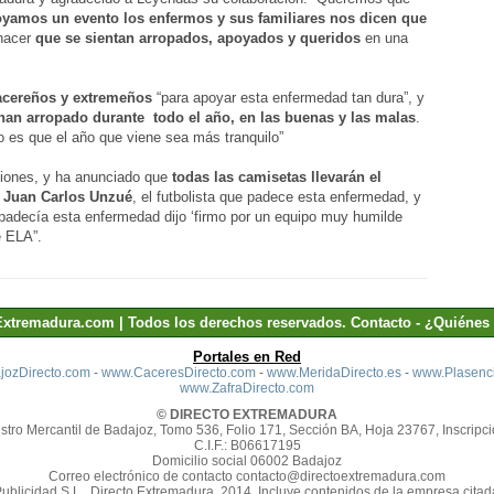
yamos un evento los enfermos y sus familiares nos dicen que
hacer
que se sientan arropados, apoyados y queridos
en una
acereños y extremeños
“para apoyar esta enfermedad tan dura”, y
han arropado durante todo el año, en las buenas y las malas
.
 es que el año que viene sea más tranquilo”
uciones, y ha anunciado que
todas las camisetas llevarán el
 Juan Carlos Unzué
, el futbolista que padece esta enfermedad, y
padecía esta enfermedad dijo ‘firmo por un equipo muy humilde
e ELA”.
Extremadura.com | Todos los derechos reservados.
Contacto
-
¿Quiénes
Portales en Red
ozDirecto.com
-
www.CaceresDirecto.com
-
www.MeridaDirecto.es
-
www.Plasenci
www.ZafraDirecto.com
© DIRECTO EXTREMADURA
stro Mercantil de Badajoz, Tomo 536, Folio 171, Sección BA, Hoja 23767, Inscripci
C.I.F.: B06617195
Domicilio social 06002 Badajoz
Correo electrónico de contacto contacto@directoextremadura.com
Publicidad S.L., Directo Extremadura, 2014. Incluye contenidos de la empresa cit