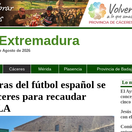
Extremadura
e Agosto de 2026
Cáceres
Mérida
Plasencia
Provincia de Bada
as del fútbol español se
Lo m
El Ay
ceres para recaudar
conce
cinco
ELA
Jesús
con e
Comie
entor