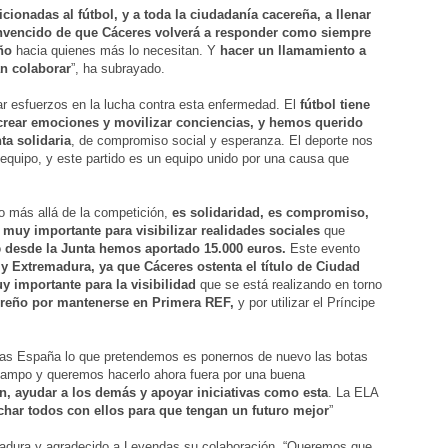
ficionadas al fútbol, y a toda la ciudadanía cacereña, a llenar
nvencido de que Cáceres volverá a responder como siempre
ño
hacia quienes más lo necesitan. Y
hacer un llamamiento a
n colaborar
”, ha subrayado.
 esfuerzos en la lucha contra esta enfermedad. El
fútbol tiene
crear emociones y movilizar conciencias, y hemos querido
ta solidaria
, de compromiso social y esperanza. El deporte nos
equipo, y este partido es un equipo unido por una causa que
o más allá de la competición,
es solidaridad, es compromiso,
muy importante para visibilizar realidades sociales
que
o
desde la Junta hemos aportado 15.000 euros.
Este evento
 y Extremadura, ya que Cáceres ostenta el título de Ciudad
 importante para la visibilidad
que se está realizando en torno
cereño por mantenerse en Primera REF,
y por utilizar el Príncipe
as España lo que pretendemos es ponernos de nuevo las botas
 campo y queremos hacerlo ahora fuera por una buena
, ayudar a los demás y apoyar iniciativas como esta
. La ELA
char todos con ellos para que tengan un futuro mejor
”
adura y agradecido a Leyendas su colaboración. “Queremos que