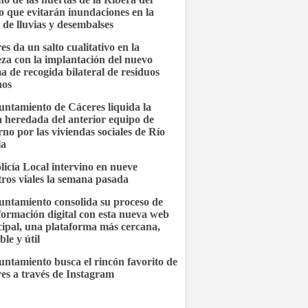
 que evitarán inundaciones en la
 de lluvias y desembalses
es da un salto cualitativo en la
eza con la implantación del nuevo
ma de recogida bilateral de residuos
nos
untamiento de Cáceres liquida la
 heredada del anterior equipo de
rno por las viviendas sociales de Río
la
licía Local intervino en nueve
stros viales la semana pasada
untamiento consolida su proceso de
formación digital con esta nueva web
ipal, una plataforma más cercana,
ble y útil
untamiento busca el rincón favorito de
es a través de Instagram