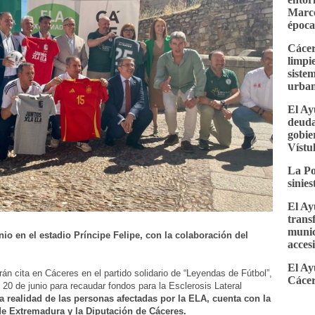
Marco
época
Cácer
limpi
siste
urba
El Ay
deuda
gobie
Vístu
La Po
sinie
El Ay
trans
munic
nio en el estadio Príncipe Felipe, con la colaboración del
accesi
El Ay
án cita en Cáceres en el partido solidario de “Leyendas de Fútbol”,
Cácer
l 20 de junio para recaudar fondos para la Esclerosis Lateral
la realidad de las personas afectadas por la ELA,
cuenta con la
de Extremadura y la Diputación de Cáceres.