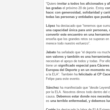
“Quiero
invitar a todos los aficionados y a
las gradas
el próximo 20 de junio. Estoy
co
hace: con generosidad, solidaridad y cari
todas las personas y entidades que pueda
López
ha destacado que “tenemos que sumar
una capacidad única para unir personas, 
convertir este encuentro en una herramien
enseña que los grandes retos se superan en 
merece todo nuestro esfuerzo”.
Jabato
ha señalado que “el deporte va much
son valores y también es una herramienta 
necesitan el apoyo de todos y todas. Por ell
tiene un
significado especial para Cáceres
Europea del Deporte y en un momento muy
a la ELA”. También ha
felicitado al CP Ca
Felipe para este evento.
Sánchez
ha manifestado que “desde Leyend
por la ELA. Nosotros dimos todo dentro del
causa.
Debemos estar donde nos necesitan
es
una terrible enfermedad, y debemos lu
Cortés
ha destacado la labor de ELA Extrem