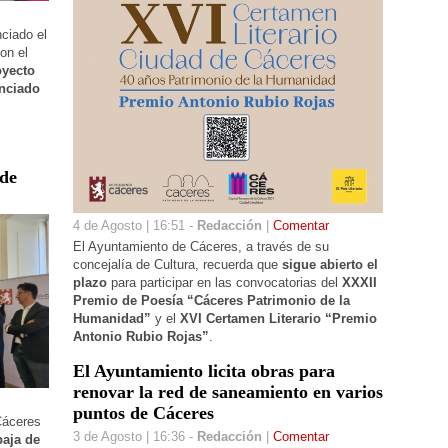
ciado el
on el
oyecto
unciado
 de
4 de Agosto | 16:51 -
Redacción
|
Comentar
El Ayuntamiento de Cáceres, a través de su
concejalía de Cultura, recuerda que
sigue abierto el
plazo
para participar en
las convocatorias del
XXXII
Premio de Poesía “Cáceres Patrimonio de la
Humanidad”
y el
XVI Certamen Literario “Premio
Antonio Rubio Rojas”
.
El Ayuntamiento licita obras para
renovar la red de saneamiento en varios
puntos de Cáceres
Cáceres
3 de Agosto | 16:36 -
Redacción
|
Comentar
baja de