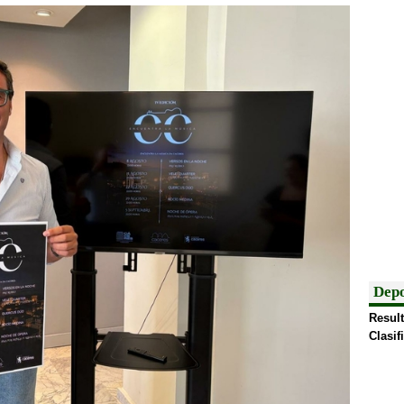
Depo
Result
Clasif