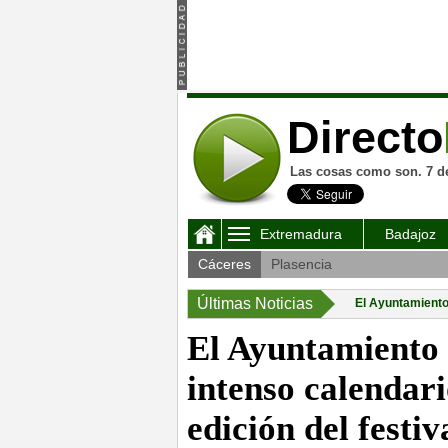
Directo
Las cosas como son. 7 d
Extremadura
Badajoz
Cáceres
Plasencia
Últimas Noticias
El Ayuntamiento 
El Ayuntamiento 
intenso calendari
edición del festi