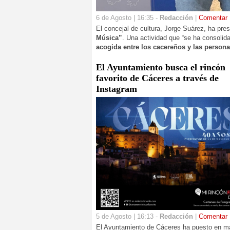
6 de Agosto | 16:35 -
Redacción
|
Comentar
El concejal de cultura, Jorge Suárez, ha pre
Música”
. Una actividad que “se ha consolid
acogida entre los cacereños y las persona
El Ayuntamiento busca el rincón
favorito de Cáceres a través de
Instagram
5 de Agosto | 16:13 -
Redacción
|
Comentar
El Ayuntamiento de Cáceres ha puesto en m