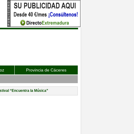
joz
Provincia de Cáceres
estival “Encuentra la Música”