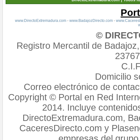
Por
www.DirectoExtremadura.com
-
www.BadajozDirecto.com
-
www.CaceresD
© DIREC
Registro Mercantil de Badajoz
23767,
C.I.
Domicilio 
Correo electrónico de conta
Copyright © Portal en Red Intern
2014. Incluye contenido
DirectoExtremadura.com, Bad
CaceresDirecto.com y Plasenc
empresas del grupo 