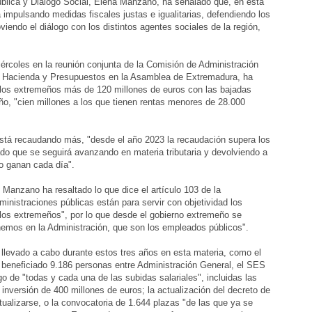
blica y Diálogo Social, Elena Manzano, ha señalado que, en esta
 impulsando medidas fiscales justas e igualitarias, defendiendo los
iendo el diálogo con los distintos agentes sociales de la región,
rcoles en la reunión conjunta de la Comisión de Administración
de Hacienda y Presupuestos en la Asamblea de Extremadura, ha
los extremeños más de 120 millones de euros con las bajadas
ño, "cien millones a los que tienen rentas menores de 28.000
stá recaudando más, "desde el año 2023 la recaudación supera los
do que se seguirá avanzando en materia tributaria y devolviendo a
zo ganan cada día".
 Manzano ha resaltado lo que dice el artículo 103 de la
ministraciones públicas están para servir con objetividad los
 los extremeños", por lo que desde el gobierno extremeño se
enemos en la Administración, que son los empleados públicos".
a llevado a cabo durante estos tres años en esta materia, como el
n beneficiado 9.186 personas entre Administración General, el SES
ago de "todas y cada una de las subidas salariales", incluidas las
nversión de 400 millones de euros; la actualización del decreto de
ualizarse, o la convocatoria de 1.644 plazas "de las que ya se