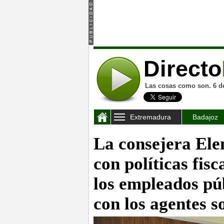
Directo
Las cosas como son. 6 d
Extremadura
Badajoz
La consejera El
con políticas fis
los empleados pú
con los agentes s