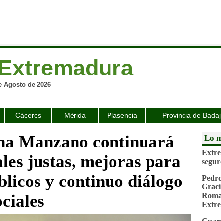
Extremadura
e Agosto de 2026
Cáceres
Mérida
Plasencia
Provincia de Bada
ena Manzano continuará
Lo m
Extre
cales justas, mejoras para
segur
blicos y continuo diálogo
Pedro
Graci
ociales
Roman
Extr
Guard