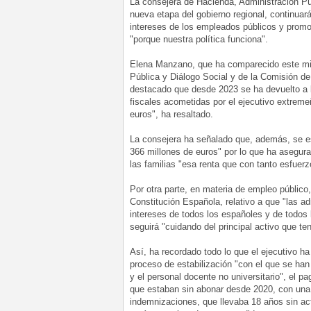
La consejera de Hacienda, Administración Pú
nueva etapa del gobierno regional, continuará
intereses de los empleados públicos y promov
"porque nuestra política funciona".
Elena Manzano, que ha comparecido este mié
Pública y Diálogo Social y de la Comisión 
destacado que desde 2023 se ha devuelto a 
fiscales acometidas por el ejecutivo extreme
euros", ha resaltado.
La consejera ha señalado que, además, se e
366 millones de euros" por lo que ha asegura
las familias "esa renta que con tanto esfuer
Por otra parte, en materia de empleo público,
Constitución Española, relativo a que "las ad
intereses de todos los españoles y de todos
seguirá "cuidando del principal activo que t
Así, ha recordado todo lo que el ejecutivo h
proceso de estabilización "con el que se ha
y el personal docente no universitario", el p
que estaban sin abonar desde 2020, con una i
indemnizaciones, que llevaba 18 años sin act