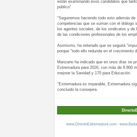
están examinando esos candidatos que tanto
público".
"Seguiremos haciendo todo esto además de 
competencias que se suman con el diálogo so
los agentes sociales, de los sindicatos y de
de las condiciones profesionales de los emp
Asimismo, ha reiterado que se seguirá "impul
porque "todo ello redunda en el crecimiento de
Manzano ha indicado que en unos días se p
Extremadura para 2026, con más de 8.800 mil
mejorar la Sanidad y 170 para Educación.
"Extremadura es imparable, Extremadura sigue
concluido la consejera.
Directo
www.DirectoExtremadura.com
-
www.Badaj