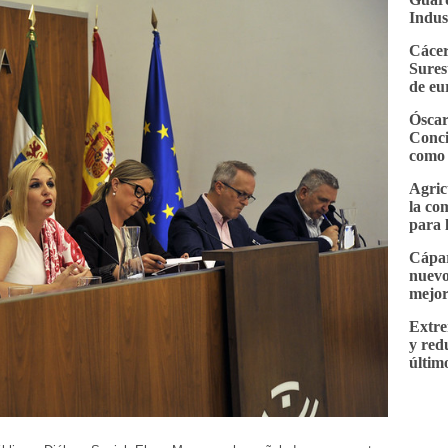
Indus
Cácer
Sures
de eu
Óscar
Conci
como 
Agric
la co
para 
Cápar
nuevo
mejor
Extre
y red
últim