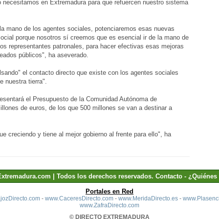
 necesitamos en Extremadura para que refuercen nuestro sistema
la mano de los agentes sociales, potenciaremos esas nuevas
cial porque nosotros sí creemos que es esencial ir de la mano de
 los representantes patronales, para hacer efectivas esas mejoras
leados públicos", ha aseverado.
sando" el contacto directo que existe con los agentes sociales
 nuestra tierra".
resentará el Presupuesto de la Comunidad Autónoma de
lones de euros, de los que 500 millones se van a destinar a
 creciendo y tiene al mejor gobierno al frente para ello", ha
Extremadura.com | Todos los derechos reservados.
Contacto
-
¿Quiénes
Portales en Red
ozDirecto.com
-
www.CaceresDirecto.com
-
www.MeridaDirecto.es
-
www.Plasenci
www.ZafraDirecto.com
© DIRECTO EXTREMADURA