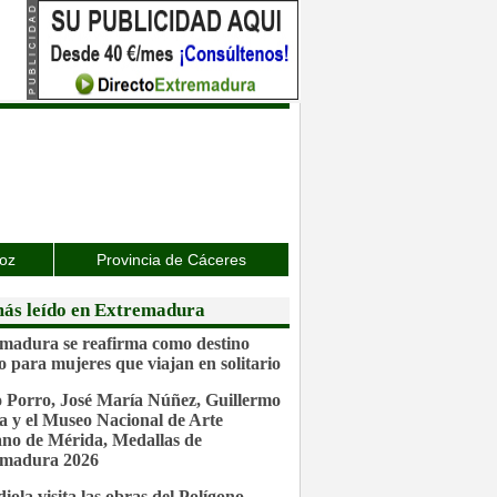
joz
Provincia de Cáceres
ás leído en Extremadura
madura se reafirma como destino
o para mujeres que viajan en solitario
 Porro, José María Núñez, Guillermo
a y el Museo Nacional de Arte
o de Mérida, Medallas de
emadura 2026
iola visita las obras del Polígono