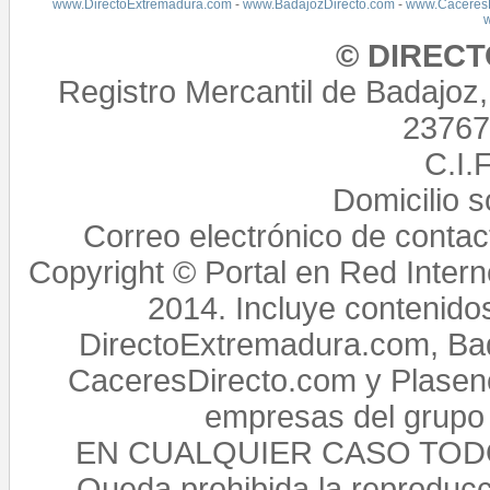
www.DirectoExtremadura.com
-
www.BadajozDirecto.com
-
www.CaceresD
© DIREC
Registro Mercantil de Badajoz
23767,
C.I.
Domicilio 
Correo electrónico de conta
Copyright © Portal en Red Intern
2014. Incluye contenido
DirectoExtremadura.com, Bad
CaceresDirecto.com y Plasenc
empresas del grupo 
EN CUALQUIER CASO TO
Queda prohibida la reproducci