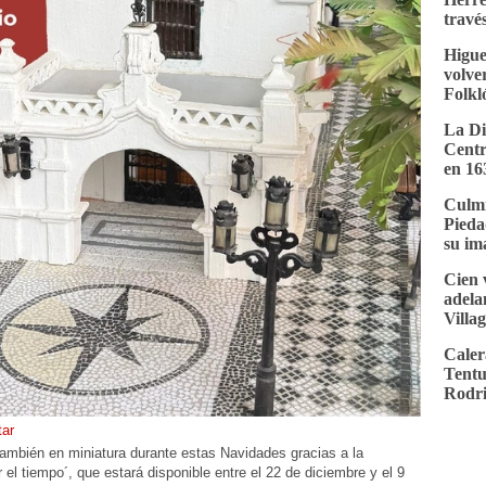
través
Higue
volver
Folkl
La Di
Centr
en 16
Culmi
Pieda
su im
Cien 
adela
Villa
Caler
Tentu
Rodri
ar
también en miniatura durante estas Navidades gracias a la
el tiempo´, que estará disponible entre el 22 de diciembre y el 9