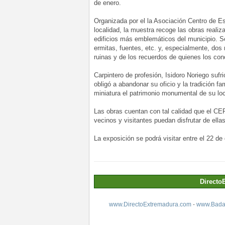
de enero.
Organizada por el la Asociación Centro de Es
localidad, la muestra recoge las obras realiz
edificios más emblemáticos del municipio. S
ermitas, fuentes, etc. y, especialmente, dos 
ruinas y de los recuerdos de quienes los co
Carpintero de profesión, Isidoro Noriego sufr
obligó a abandonar su oficio y la tradición fa
miniatura el patrimonio monumental de su loc
Las obras cuentan con tal calidad que el CE
vecinos y visitantes puedan disfrutar de ella
La exposición se podrá visitar entre el 22 de
Directo
www.DirectoExtremadura.com
-
www.Badaj