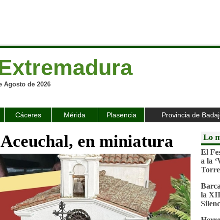
Extremadura
e Agosto de 2026
Cáceres
Mérida
Plasencia
Provincia de Bada
 Aceuchal, en miniatura
Lo m
El Fe
a la 
Torre
Barca
la XI
Silenc
Herre