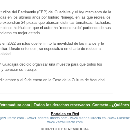
tudios del Patrimonio (CEP) del Guadajira y el Ayuntamiento de la
adas en los últimos años por Isidoro Noriego, en las que recrea los
e expondrán 24 piezas que abarcan distintas temáticas: fachadas,
molinos hidráulicos que el autor ha “reconstruido” partiendo de sus
nocieron en mejor estado.
ió en 2022 un ictus que le limitó la movilidad de las manos y le
miliar. Desde entonces, se especializó en el arte de reducir a
alidad.
P Guadajira decidió organizar una muestra para que todos los
s y apreciar su trabajo.
 diciembre y el 9 de enero en la Casa de la Cultura de Aceuchal.
Extremadura.com | Todos los derechos reservados.
Contacto
-
¿Quiénes
Portales en Red
ozDirecto.com
-
www.CaceresDirecto.com
-
www.MeridaDirecto.es
-
www.Plasenci
www.ZafraDirecto.com
© DIRECTO EXTREMADURA