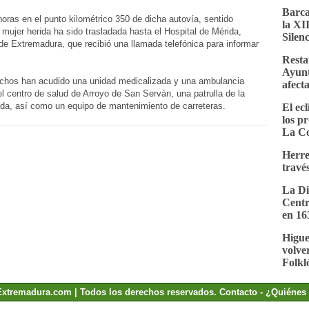
Barca
horas en el punto kilométrico 350 de dicha autovía, sentido
la XI
ujer herida ha sido trasladada hasta el Hospital de Mérida,
Silenc
de Extremadura, que recibió una llamada telefónica para informar
Resta
Ayunt
hechos han acudido una unidad medicalizada y una ambulancia
afect
centro de salud de Arroyo de San Serván, una patrulla de la
ida, así como un equipo de mantenimiento de carreteras.
El ecl
los p
La C
Herre
través
La Di
Centr
en 16
Higue
volver
Folkl
Extremadura.com | Todos los derechos reservados.
Contacto
-
¿Quiénes