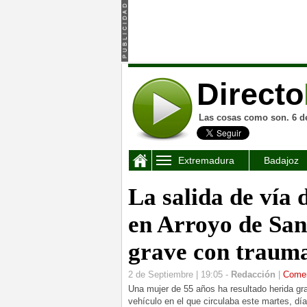
Directo
Las cosas como son. 6 d
Extremadura
Badajoz
La salida de vía 
en Arroyo de San
grave con trauma
2 de Septiembre | 19:05 -
Redacción
|
Comen
Una mujer de 55 años ha resultado herida gra
vehículo en el que circulaba este martes, dí