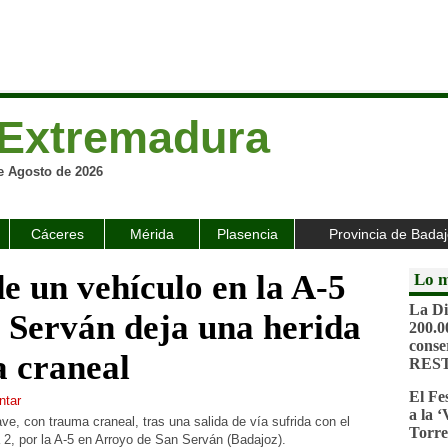
Extremadura
e Agosto de 2026
Cáceres
Mérida
Plasencia
Provincia de Bada
de un vehículo en la A-5
Lo m
La Di
 Serván deja una herida
200.0
conse
 craneal
RES
El Fe
tar
a la 
ve, con trauma craneal, tras una salida de vía sufrida con el
Torre
a 2, por la A-5 en Arroyo de San Serván (Badajoz).