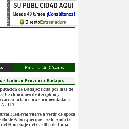
joz
Provincia de Cáceres
ás leído en Provincia Badajoz
putación de Badajoz licita por más de
00 € actuaciones de disciplina y
rvación urbanística encomendadas a
TAURA
stival Medieval vuelve a vestir de época
‘Villa de Alburquerque’ reabriendo la
 del Homenaje del Castillo de Luna