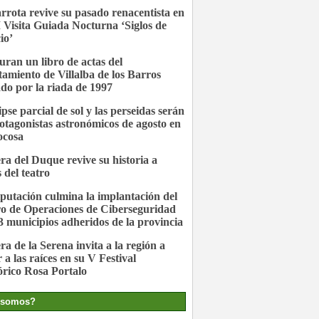
rrota revive su pasado renacentista en
I Visita Guiada Nocturna ‘Siglos de
io’
uran un libro de actas del
amiento de Villalba de los Barros
ado por la riada de 1997
ipse parcial de sol y las perseidas serán
rotagonistas astronómicos de agosto en
ocosa
ra del Duque revive su historia a
 del teatro
putación culmina la implantación del
o de Operaciones de Ciberseguridad
3 municipios adheridos de la provincia
ra de la Serena invita a la región a
 a las raíces en su V Festival
órico Rosa Portalo
 somos?