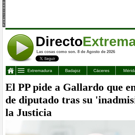
Directo
Extrem
Las cosas como son. 8 de Agosto de 2026
Extremadura
Badajoz
Cáceres
Mérid
El PP pide a Gallardo que en
de diputado tras su 'inadmis
la Justicia