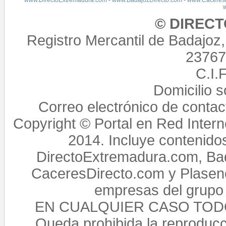
www.DirectoExtremadura.com
-
www.BadajozDirecto.com
-
www.CaceresD
© DIREC
Registro Mercantil de Badajoz
23767,
C.I.
Domicilio 
Correo electrónico de conta
Copyright © Portal en Red Intern
2014. Incluye contenido
DirectoExtremadura.com, Bad
CaceresDirecto.com y Plasenc
empresas del grupo 
EN CUALQUIER CASO TO
Queda prohibida la reproducci