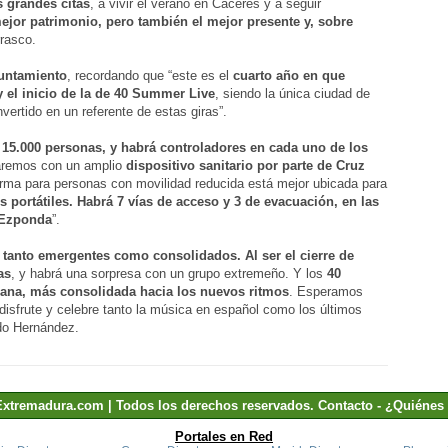
s grandes citas
, a vivir el verano en Cáceres y a seguir
mejor patrimonio, pero también el mejor presente y, sobre
rasco.
yuntamiento
, recordando que “este es el
cuarto año en que
 y el inicio de la de 40 Summer Live
, siendo la única ciudad de
ertido en un referente de estas giras”.
a 15.000 personas, y habrá controladores en cada uno de los
aremos con un amplio
dispositivo sanitario por parte de Cruz
rma para personas con movilidad reducida está mejor ubicada para
s portátiles. Habrá 7 vías de acceso y 3 de evacuación, en las
l Ezponda
”.
 tanto emergentes como consolidados. Al ser el cierre de
as
, y habrá una sorpresa con un grupo extremeño. Y los
40
na, más consolidada hacia los nuevos ritmos
. Esperamos
disfrute y celebre tanto la música en español como los últimos
do Hernández.
Extremadura.com | Todos los derechos reservados.
Contacto
-
¿Quiénes
Portales en Red