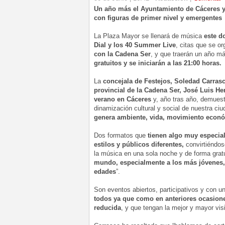
Un año más el Ayuntamiento de Cáceres y 
con figuras de primer nivel y emergentes
La Plaza Mayor se llenará de música
este 
Dial y los 40 Summer Live
, citas que se o
con la Cadena Ser
, y que traerán un año m
gratuitos y se iniciarán a las 21:00 horas.
La
concejala de Festejos, Soledad Carras
provincial de la Cadena Ser, José Luis He
verano en Cáceres
y, año tras año, demuest
dinamización cultural y social de nuestra c
genera ambiente, vida, movimiento econó
Dos formatos que
tienen algo muy especia
estilos y públicos diferentes,
convirtiéndos
la música en una sola noche y de forma grat
mundo, especialmente a los más jóvenes, 
edades
”.
Son eventos abiertos, participativos y con 
todos ya que como en anteriores ocasione
reducida
, y que tengan la mejor y mayor visi