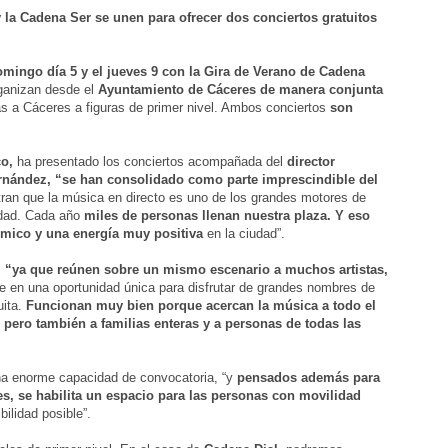
la Cadena Ser se unen para ofrecer dos conciertos gratuitos
domingo
día 5 y el
jueves
9 con la Gira de Verano de Cadena
rganizan desde el
Ayuntamiento de Cáceres de manera conjunta
ás a Cáceres a figuras de primer nivel. Ambos conciertos
son
co,
ha presentado los conciertos acompañada del
director
rnández, “
se han consolidado como parte imprescindible del
ran que la música en directo es uno de los grandes motores de
iudad. Cada año
miles de personas llenan nuestra plaza. Y eso
mico y una energía muy positiva
en la ciudad”.
l “ya que reúnen sobre un mismo escenario a muchos artistas,
e en una oportunidad única para disfrutar de grandes nombres de
uita.
Funcionan muy bien porque acercan la música a todo el
pero también a familias enteras y a personas de todas las
una enorme capacidad de convocatoria, “y
pensados además para
s, se habilita un espacio para las personas con movilidad
bilidad posible”.