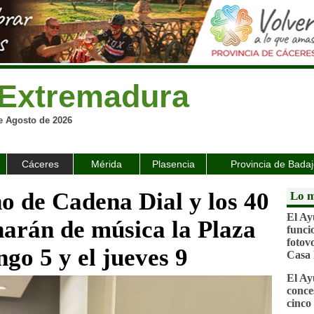
Extremadura
e Agosto de 2026
Cáceres
Mérida
Plasencia
Provincia de Bada
o de Cadena Dial y los 40
Lo m
El Ay
arán de música la Plaza
funci
fotovo
go 5 y el jueves 9
Casa 
El Ay
conce
cinco