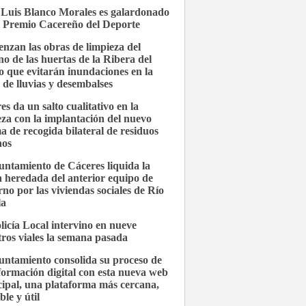
 Luis Blanco Morales es galardonado
l Premio Cacereño del Deporte
nzan las obras de limpieza del
no de las huertas de la Ribera del
 que evitarán inundaciones en la
 de lluvias y desembalses
es da un salto cualitativo en la
eza con la implantación del nuevo
ma de recogida bilateral de residuos
nos
untamiento de Cáceres liquida la
 heredada del anterior equipo de
rno por las viviendas sociales de Río
la
licía Local intervino en nueve
stros viales la semana pasada
untamiento consolida su proceso de
formación digital con esta nueva web
ipal, una plataforma más cercana,
ble y útil