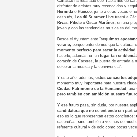
Carrasco ha resaltado que “hablamos de cart
disfrutar de artistas muy reconocidos y se
Hermida
o
Huecco
, junto a otras voces em
después,
Los 40 Summer Live
traerá a Cá
Rivas
,
Pikete
o
Óscar Martínez
, en una pr
joven y con las tendencias musicales del m
Desde el Ayuntamiento “
seguimos apostand
verano,
porque entendemos que la cultura no
momento perfecto para sacar la actividad 
hacerlo, además, en un
lugar tan emblemát
corazón de Cáceres, la puerta de entrada a 
celebrar la música y la convivencia”.
Y este año, además,
estos conciertos adq
momento muy importante para nuestra ciuda
Ciudad Patrimonio de la Humanidad
, una
pero también con ambición nuestro futur
Y ese futuro pasa, sin duda, por nuestra asp
candidatura que no se entiende sin partici
eso es lo que representan estos conciertos: 
cacereñas, sino también a vecinos de mucho
referente cultural y de ocio como pocas vec