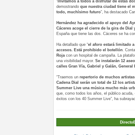
“
Invitamos a todos a disfrutar de estas do
demostrando
que nuestra ciudad tiene el 
todo, muchísimo futuro
”, ha destacado Car
Hernández ha agradecido el apoyo del A
Cáceres acoge el cierre de la gira de Dial
España que tiene las dos. Cáceres se ha conv
Ha detallado que “
el aforo estará limitado 
accesos. Está prohibido el botellón
. Cont
Roja
con un hospital de campaña. La platafo
una visibilidad mayor.
Se instalarán 12 aseo
calles Gran Vía, Gabriel y Galán, Genera
“Traemos un
repertorio de muchos artistas
Cadena Dial serán un total de 12 los artist
Summer Live una música mucho más urba
que, como todos los años, el público acuda, 
éxitos con los 40 Summer Live”, ha subraya
Directo