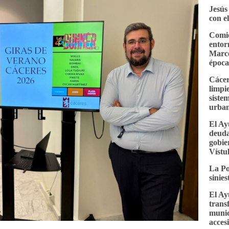
Jesús
con e
Comie
entor
Marco
época
Cácer
limpi
siste
urba
El Ay
deuda
gobie
Vístu
La Po
sinie
El Ay
trans
munic
accesi