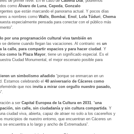
eles de primer nivel. En el caso de
Cadena Dial
, podremos
guidos como
Álvaro de Luna
,
Cepeda
,
Gonzalo
ergentes que están marcando el panorama actual. Y pocos días
ceres a nombres como
Walls
,
Bombai
,
Enol
,
Lola Túduri
,
Chema
opuesta especialmente pensada para conectar con el público más
omento”.
o por una programación cultural viva también en
 se detiene cuando llegan las vacaciones. Al contrario: es
un
a la calle, para compartir espacios y para hacer ciudad
. Y
ico como la
Plaza Mayor
, tiene un significado especial. Es el
nuestra Ciudad Monumental, el mejor escenario posible para
uieren un simbolismo añadido
“porque se enmarcan en un
d. Estamos celebrando el
40 aniversario de Cáceres como
 efeméride que nos
invita a mirar con orgullo nuestro pasado,
o
”.
iración a ser
Capital Europea de la Cultura en 2031
. “
una
pación, sin calle, sin ciudadanía y sin cultura compartida
. Y
una ciudad viva, abierta, capaz de atraer no solo a los cacereños y
s municipios de nuestro entorno, que encuentran en Cáceres un
es se encuentra a lo largo y ancho de Extremadura”.