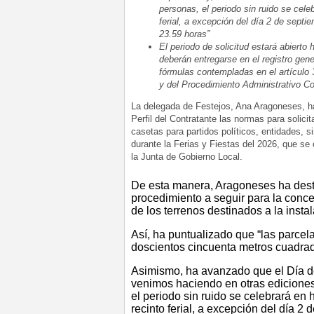
personas, el periodo sin ruido se cele
ferial, a excepción del día 2 de septi
23.59 horas”
El periodo de solicitud estará abierto 
deberán entregarse en el registro gen
fórmulas contempladas en el artículo 
y del Procedimiento Administrativo C
La delegada de Festejos, Ana Aragoneses, ha
Perfil del Contratante las normas para solici
casetas para partidos políticos, entidades, si
durante la Ferias y Fiestas del 2026, que se
la Junta de Gobierno Local.
De esta manera, Aragoneses ha desta
procedimiento a seguir para la conc
de los terrenos destinados a la insta
Así, ha puntualizado que “las parce
doscientos cincuenta metros cuadra
Asimismo, ha avanzado que el Día de 
venimos haciendo en otras ediciones 
el periodo sin ruido se celebrará en 
recinto ferial, a excepción del día 2 