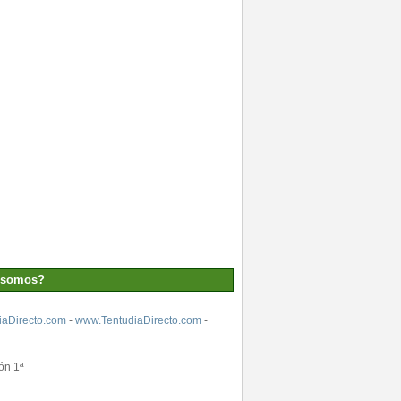
 somos?
aDirecto.com
-
www.TentudiaDirecto.com
-
ón 1ª