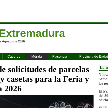
Extremadura
e Agosto de 2026
Cáceres
Mérida
Plasencia
Provincia de Bada
de solicitudes de parcelas
Lo m
Nueva
y casetas para la Feria y
Seman
los pú
a 2026
El Pa
del 3
edici
El IX