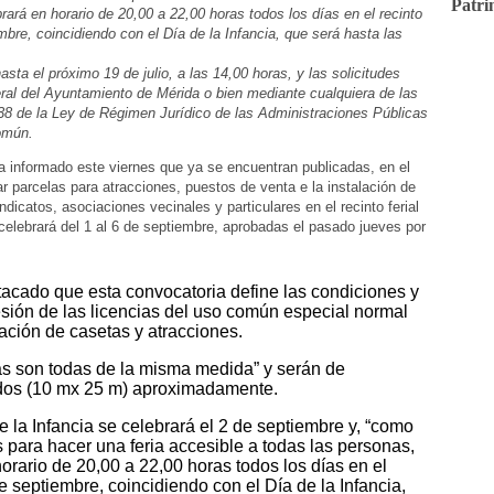
Patri
brará en horario de 20,00 a 22,00 horas todos los días en el recinto
embre, coincidiendo con el Día de la Infancia, que será hasta las
hasta el próximo 19 de julio, a las 14,00 horas, y las solicitudes
eral del Ayuntamiento de Mérida o bien mediante cualquiera de las
38 de la Ley de Régimen Jurídico de las Administraciones Públicas
omún.
 informado este viernes que ya se encuentran publicadas, en el
tar parcelas para atracciones, puestos de venta e la instalación de
ndicatos, asociaciones vecinales y particulares en el recinto ferial
 celebrará del 1 al 6 de septiembre, aprobadas el pasado jueves por
cado que esta convocatoria define las condiciones y
esión de las licencias del uso común especial normal
lación de casetas y atracciones.
las son todas de la misma medida” y serán de
dos (10 mx 25 m) aproximadamente.
la Infancia se celebrará el 2 de septiembre y, “como
para hacer una feria accesible a todas las personas,
horario de 20,00 a 22,00 horas todos los días en el
de septiembre, coincidiendo con el Día de la Infancia,