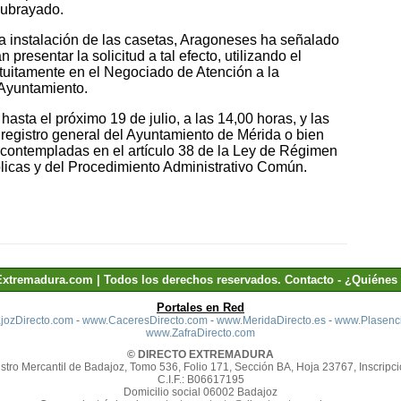
subrayado.
la instalación de las casetas, Aragoneses ha señalado
presentar la solicitud a tal efecto, utilizando el
ratuitamente en el Negociado de Atención a la
 Ayuntamiento.
 hasta el próximo 19 de julio, a las 14,00 horas, y las
 registro general del Ayuntamiento de Mérida o bien
 contempladas en el artículo 38 de la Ley de Régimen
blicas y del Procedimiento Administrativo Común.
Extremadura.com | Todos los derechos reservados.
Contacto
-
¿Quiénes
Portales en Red
ozDirecto.com
-
www.CaceresDirecto.com
-
www.MeridaDirecto.es
-
www.Plasenci
www.ZafraDirecto.com
© DIRECTO EXTREMADURA
stro Mercantil de Badajoz, Tomo 536, Folio 171, Sección BA, Hoja 23767, Inscripci
C.I.F.: B06617195
Domicilio social 06002 Badajoz