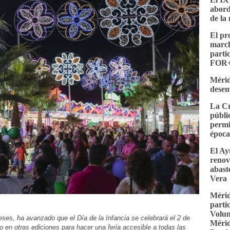
abord
de la 
El p
march
parti
FOR+
Mérid
desem
La Cr
públi
permi
époc
El Ay
renov
abast
Vera
Mérid
parti
Volun
es, ha avanzado que el Día de la Infancia se celebrará el 2 de
Mérid
en otras ediciones para hacer una feria accesible a todas las