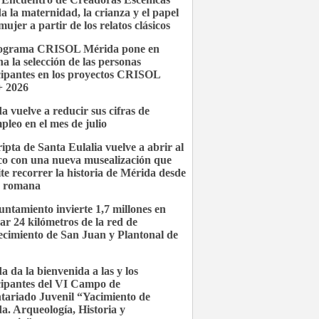
a la maternidad, la crianza y el papel
mujer a partir de los relatos clásicos
rograma CRISOL Mérida pone en
a la selección de las personas
cipantes en los proyectos CRISOL
 2026
a vuelve a reducir sus cifras de
pleo en el mes de julio
ipta de Santa Eulalia vuelve a abrir al
co con una nueva musealización que
te recorrer la historia de Mérida desde
a romana
untamiento invierte 1,7 millones en
ar 24 kilómetros de la red de
ecimiento de San Juan y Plantonal de
a da la bienvenida a las y los
cipantes del VI Campo de
tariado Juvenil “Yacimiento de
a. Arqueología, Historia y