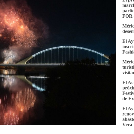
march
parti
FOR+
Mérid
desem
El Ay
inscr
Fashi
Mérid
turís
visit
El Ac
próxi
Festi
de E
El Ay
renov
abast
Vera