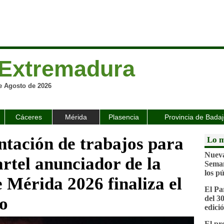
Extremadura
e Agosto de 2026
Cáceres
Mérida
Plasencia
Provincia de Bada
ntación de trabajos para
Lo m
Nueva
artel anunciador de la
Seman
los pú
e Mérida 2026 finaliza el
El Pa
io
del 3
edici
El p