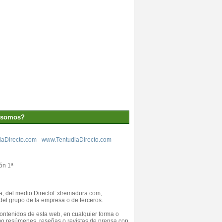
 somos?
aDirecto.com
-
www.TentudiaDirecto.com
-
ón 1ª
ada, del medio DirectoExtremadura.com,
el grupo de la empresa o de terceros.
 contenidos de esta web, en cualquier forma o
como resúmenes, reseñas o revistas de prensa con