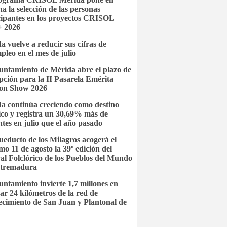
a la selección de las personas
cipantes en los proyectos CRISOL
 2026
a vuelve a reducir sus cifras de
pleo en el mes de julio
untamiento de Mérida abre el plazo de
ipción para la II Pasarela Emérita
on Show 2026
a continúa creciendo como destino
tico y registra un 30,69% más de
antes en julio que el año pasado
ueducto de los Milagros acogerá el
mo 11 de agosto la 39º edición del
val Folclórico de los Pueblos del Mundo
xtremadura
untamiento invierte 1,7 millones en
ar 24 kilómetros de la red de
ecimiento de San Juan y Plantonal de