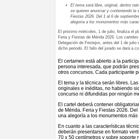
El tema será libre, original, dentro n
se quieren anunciar y conteniendo la 
Fiestas 2026. Del 1 al 6 de septiembre
alegoría a los monumentos más caract
El próximo miércoles, 1 de julio, finaliza el 
Feria y Fiestas de Mérida 2026. Los cartele
Delegación de Festejos, antes del 1 de julio
dicho periodo. El fallo del jurado se dará a co
El certamen está abierto a la partici
persona interesada, que podrán prese
otros concursos. Cada participante 
El tema y la técnica serán libres. L
originales e inéditas, no habiendo s
concurso ni difundidas por ningún m
El cartel deberá contener obligatori
de Mérida. Feria y Fiestas 2026. Del 
una alegoría a los monumentos más c
En cuanto a las características técnica
deberán presentarse en formato verti
70 x 50 centímetros y sobre soporte r