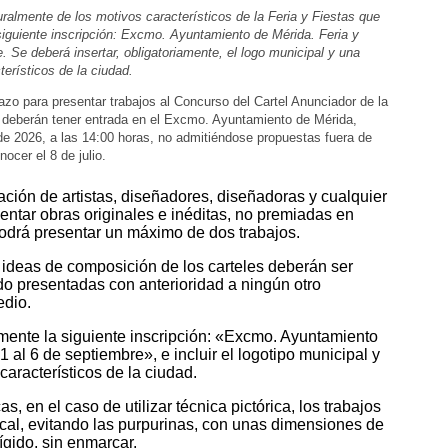
aturalmente de los motivos característicos de la Feria y Fiestas que
siguiente inscripción: Excmo. Ayuntamiento de Mérida. Feria y
. Se deberá insertar, obligatoriamente, el logo municipal y una
erísticos de la ciudad.
plazo para presentar trabajos al Concurso del Cartel Anunciador de la
s deberán tener entrada en el Excmo. Ayuntamiento de Mérida,
 de 2026, a las 14:00 horas, no admitiéndose propuestas fuera de
nocer el 8 de julio.
pación de artistas, diseñadores, diseñadoras y cualquier
ntar obras originales e inéditas, no premiadas en
podrá presentar un máximo de dos trabajos.
as ideas de composición de los carteles deberán ser
ido presentadas con anterioridad a ningún otro
edio.
amente la siguiente inscripción: «Excmo. Ayuntamiento
1 al 6 de septiembre», e incluir el logotipo municipal y
aracterísticos de la ciudad.
s, en el caso de utilizar técnica pictórica, los trabajos
cal, evitando las purpurinas, con unas dimensiones de
ígido, sin enmarcar.