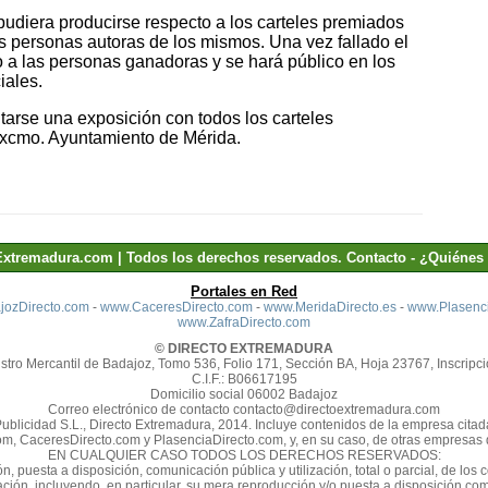
pudiera producirse respecto a los carteles premiados
s personas autoras de los mismos. Una vez fallado el
o a las personas ganadoras y se hará público en los
iales.
tarse una exposición con todos los carteles
 Excmo. Ayuntamiento de Mérida.
Extremadura.com | Todos los derechos reservados.
Contacto
-
¿Quiénes
Portales en Red
ozDirecto.com
-
www.CaceresDirecto.com
-
www.MeridaDirecto.es
-
www.Plasenci
www.ZafraDirecto.com
© DIRECTO EXTREMADURA
stro Mercantil de Badajoz, Tomo 536, Folio 171, Sección BA, Hoja 23767, Inscripci
C.I.F.: B06617195
Domicilio social 06002 Badajoz
Correo electrónico de contacto contacto@directoextremadura.com
Publicidad S.L., Directo Extremadura, 2014. Incluye contenidos de la empresa cit
m, CaceresDirecto.com y PlasenciaDirecto.com, y, en su caso, de otras empresas d
EN CUALQUIER CASO TODOS LOS DERECHOS RESERVADOS:
n, puesta a disposición, comunicación pública y utilización, total o parcial, de los
zación, incluyendo, en particular, su mera reproducción y/o puesta a disposición 