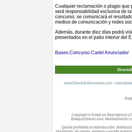
Cualquier reclamación o plagio que 
será responsabilidad exclusiva de la
concurso, se comunicará el resultad
medios de comunicación y redes soc
Además, durante diez días podrá visi
presentados en el patio interior del
Bases Concurso Cartel Anunciador
Directo
www.DirectoExtremadura.com
-
www.Badaj
Regi
Copyright © Portal en Red Internet y 
BadajozDirecto.com, MeridaDirecto.co
Queda prohibida la reproducción, distribució
modalidad, sin previa, expresa y escrita autori