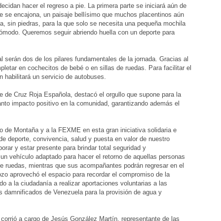
ecidan hacer el regreso a pie. La primera parte se iniciará aún de
erte se encajona, un paisaje bellísimo que muchos placentinos aún
a, sin piedras, para la que solo se necesita una pequeña mochila
cómodo. Queremos seguir abriendo huella con un deporte para
sal serán dos de los pilares fundamentales de la jornada. Gracias al
letar en cochecitos de bebé o en sillas de ruedas. Para facilitar el
ón habilitará un servicio de autobuses.
e de Cruz Roja Española, destacó el orgullo que supone para la
tanto impacto positivo en la comunidad, garantizando además el
o de Montaña y a la FEXME en esta gran iniciativa solidaria e
de deporte, convivencia, salud y puesta en valor de nuestro
orar y estar presente para brindar total seguridad y
un vehículo adaptado para hacer el retorno de aquellas personas
 de ruedas, mientras que sus acompañantes podrán regresar en el
zo aprovechó el espacio para recordar el compromiso de la
ndo a la ciudadanía a realizar aportaciones voluntarias a las
os damnificados de Venezuela para la provisión de agua y
orrió a cargo de Jesús González Martín, representante de las