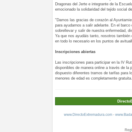
Dragonas del Jerte e integrante de la Escuel
emocionado la solidaridad del tejido social de
"Damos las gracias de corazón al Ayuntamien
para ayudarnos a salir adelante. En el barc
sobrellevar y salir de nuestra enfermedad, dis
Ya que nos ayudáis tanto, nosotros también
en todo lo necesario en los puntos de avitual
Inscripciones abiertas
Las inscripciones para participar en la IV R
disponibles de manera online a través de la p
dispuesto diferentes tramos de tarifas para l
menores de edad es completamente gratuita
Directo
www.DirectoExtremadura.com
-
www.Badaj
Regi