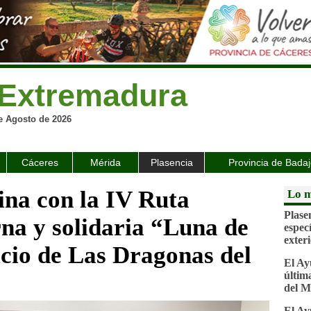
Extremadura
e Agosto de 2026
Cáceres
Mérida
Plasencia
Provincia de Bada
ina con la IV Ruta
Lo m
Plase
rna y solidaria “Luna de
espec
exter
icio de Las Dragonas del
El Ay
última
del M
El Ay