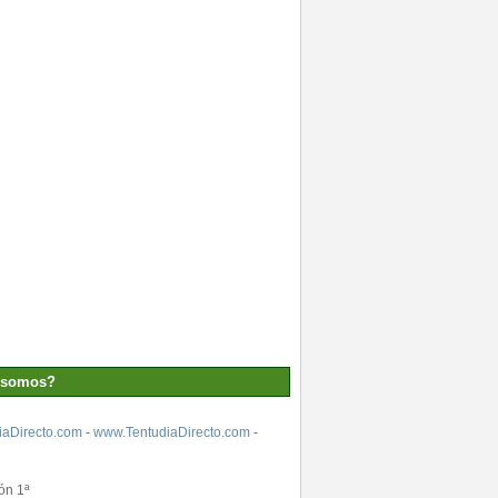
 somos?
aDirecto.com
-
www.TentudiaDirecto.com
-
ón 1ª