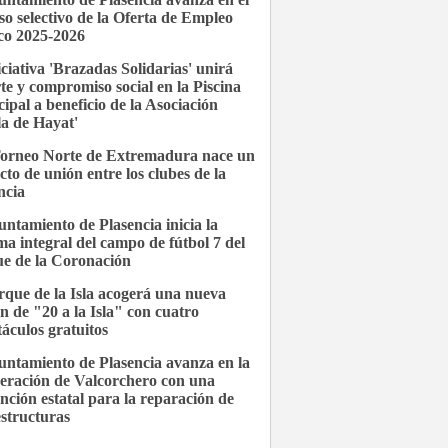
so selectivo de la Oferta de Empleo
co 2025-2026
iciativa 'Brazadas Solidarias' unirá
te y compromiso social en la Piscina
ipal a beneficio de la Asociación
la de Hayat'
Torneo Norte de Extremadura nace un
cto de unión entre los clubes de la
ncia
untamiento de Plasencia inicia la
ma integral del campo de fútbol 7 del
e de la Coronación
rque de la Isla acogerá una nueva
ón de "20 a la Isla" con cuatro
táculos gratuitos
untamiento de Plasencia avanza en la
eración de Valcorchero con una
nción estatal para la reparación de
estructuras