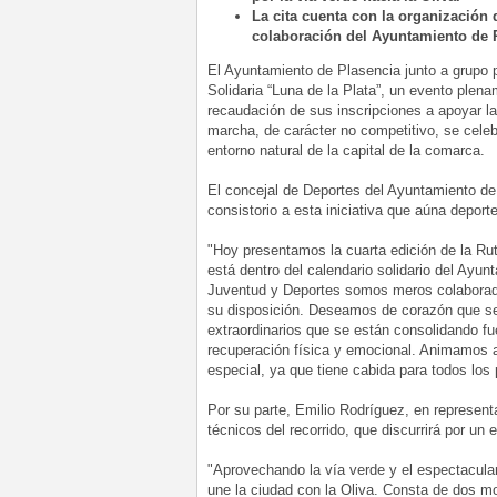
La cita cuenta con la organización
colaboración del Ayuntamiento de 
El Ayuntamiento de Plasencia junto a grupo 
Solidaria “Luna de la Plata”, un evento plen
recaudación de sus inscripciones a apoyar la 
marcha, de carácter no competitivo, se celeb
entorno natural de la capital de la comarca.
El concejal de Deportes del Ayuntamiento de 
consistorio a esta iniciativa que aúna deport
"Hoy presentamos la cuarta edición de la Ruta
está dentro del calendario solidario del Ayu
Juventud y Deportes somos meros colaborad
su disposición. Deseamos de corazón que se
extraordinarios que se están consolidando f
recuperación física y emocional. Animamos a
especial, ya que tiene cabida para todos los
Por su parte, Emilio Rodríguez, en represen
técnicos del recorrido, que discurrirá por un 
"Aprovechando la vía verde y el espectacula
une la ciudad con la Oliva. Consta de dos mo