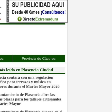
joz
Provincia de Cáceres
ás leído en Plasencia Ciudad
ncia contará con una regulación
ífica para terrazas y música en
iores durante el Martes Mayor 2026
untamiento de Plasencia abre las
s plazas para los talleres artesanales
artes Mayor
untamiento de Plasencia avanza en el