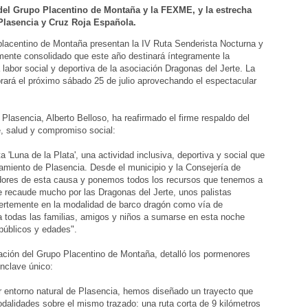
 del Grupo Placentino de Montaña y la FEXME, y la estrecha
Plasencia y Cruz Roja Española.
placentino de Montaña presentan la IV Ruta Senderista Nocturna y
amente consolidado que este año destinará íntegramente la
labor social y deportiva de la asociación Dragonas del Jerte. La
rará el próximo sábado 25 de julio aprovechando el espectacular
Plasencia, Alberto Belloso, ha reafirmado el firme respaldo del
e, salud y compromiso social:
 'Luna de la Plata', una actividad inclusiva, deportiva y social que
ntamiento de Plasencia. Desde el municipio y la Consejería de
ores de esta causa y ponemos todos los recursos que tenemos a
 recaude mucho por las Dragonas del Jerte, unos palistas
uertemente en la modalidad de barco dragón como vía de
 todas las familias, amigos y niños a sumarse en esta noche
 públicos y edades".
tación del Grupo Placentino de Montaña, detalló los pormenores
enclave único:
r entorno natural de Plasencia, hemos diseñado un trayecto que
dalidades sobre el mismo trazado: una ruta corta de 9 kilómetros