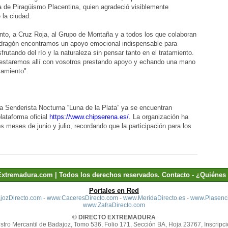
a de Piragüismo Placentina, quien agradeció visiblemente
 la ciudad:
to, a Cruz Roja, al Grupo de Montaña y a todos los que colaboran
o dragón encontramos un apoyo emocional indispensable para
frutando del río y la naturaleza sin pensar tanto en el tratamiento.
 estaremos allí con vosotros prestando apoyo y echando una mano
lamiento".
uta Senderista Nocturna “Luna de la Plata” ya se encuentran
lataforma oficial
https://www.chipserena.es/.
La organización ha
os meses de junio y julio, recordando que la participación para los
.
Extremadura.com | Todos los derechos reservados.
Contacto
-
¿Quiénes
Portales en Red
ozDirecto.com
-
www.CaceresDirecto.com
-
www.MeridaDirecto.es
-
www.Plasenci
www.ZafraDirecto.com
© DIRECTO EXTREMADURA
stro Mercantil de Badajoz, Tomo 536, Folio 171, Sección BA, Hoja 23767, Inscripci