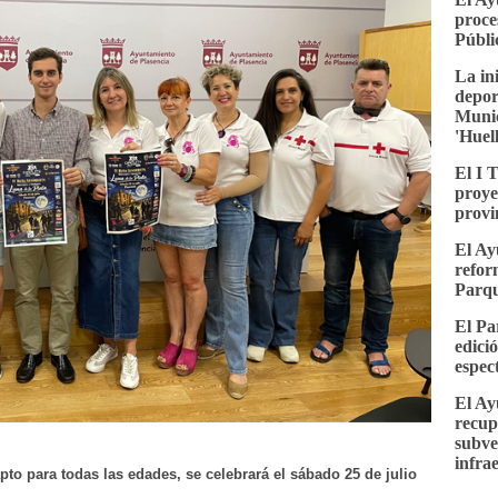
proce
Públi
La in
depor
Munic
'Huel
El I 
proye
provi
El Ay
refor
Parqu
El Pa
edici
espec
El Ay
recup
subve
infra
pto para todas las edades, se celebrará el sábado 25 de julio