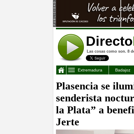
Directo
Las cosas como son. 8 d
Extremadura
Badajoz
Plasencia se ilum
senderista noctu
la Plata” a benef
Jerte