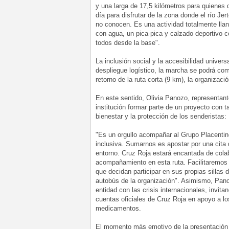
y una larga de 17,5 kilómetros para quienes d
día para disfrutar de la zona donde el río J
no conocen. Es una actividad totalmente llan
con agua, un pica-pica y calzado deportivo 
todos desde la base".
La inclusión social y la accesibilidad univer
despliegue logístico, la marcha se podrá comp
retorno de la ruta corta (9 km), la organizaci
En este sentido, Olivia Panozo, representant
institución formar parte de un proyecto con 
bienestar y la protección de los senderistas:
"Es un orgullo acompañar al Grupo Placentin
inclusiva. Sumarnos es apostar por una cita 
entorno. Cruz Roja estará encantada de colab
acompañamiento en esta ruta. Facilitaremos 
que decidan participar en sus propias sillas
autobús de la organización". Asimismo, Pano
entidad con las crisis internacionales, invita
cuentas oficiales de Cruz Roja en apoyo a l
medicamentos.
El momento más emotivo de la presentación c