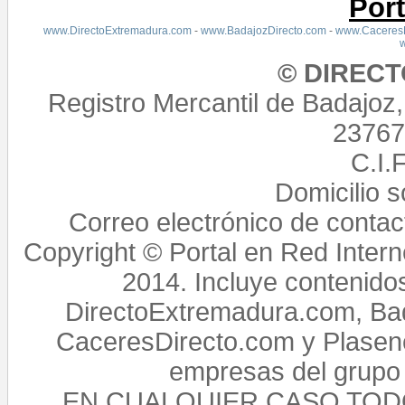
Por
www.DirectoExtremadura.com
-
www.BadajozDirecto.com
-
www.CaceresD
© DIREC
Registro Mercantil de Badajoz
23767,
C.I.
Domicilio 
Correo electrónico de conta
Copyright © Portal en Red Intern
2014. Incluye contenido
DirectoExtremadura.com, Bad
CaceresDirecto.com y Plasenc
empresas del grupo 
EN CUALQUIER CASO TO