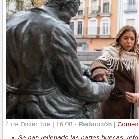
4 de Diciembre | 16:08 -
Redacción
|
Comen
Se han rellenado las partes huecas, ref