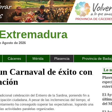
Extremadura
e Agosto de 2026
Cáceres
Mérida
Plasencia
Provincia de Bada
 un Carnaval de éxito con
Lo m
Plase
ación
espec
exter
El Ay
dicional celebración del Entierro de la Sardina, poniendo fin a
última
icipación ciudadana. A pesar de las inclemencias del tiempo, el
del M
ntamiento ha conseguido superar las expectativas, logrando una
las actividades paralelas organizadas.
El Ay