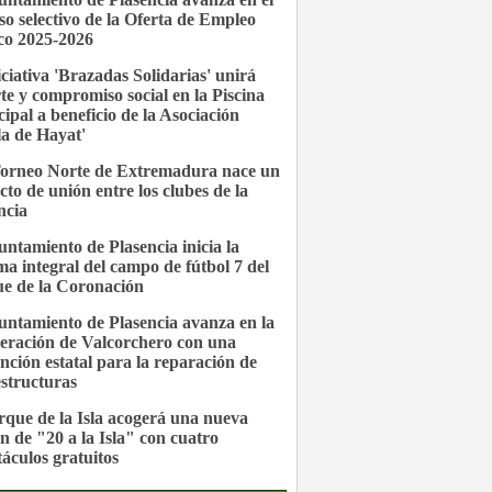
so selectivo de la Oferta de Empleo
co 2025-2026
iciativa 'Brazadas Solidarias' unirá
te y compromiso social en la Piscina
ipal a beneficio de la Asociación
la de Hayat'
Torneo Norte de Extremadura nace un
cto de unión entre los clubes de la
ncia
untamiento de Plasencia inicia la
ma integral del campo de fútbol 7 del
e de la Coronación
untamiento de Plasencia avanza en la
eración de Valcorchero con una
nción estatal para la reparación de
estructuras
rque de la Isla acogerá una nueva
ón de "20 a la Isla" con cuatro
táculos gratuitos