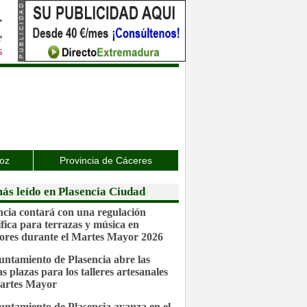
joz
Provincia de Cáceres
ás leído en Plasencia Ciudad
ncia contará con una regulación
ífica para terrazas y música en
iores durante el Martes Mayor 2026
untamiento de Plasencia abre las
s plazas para los talleres artesanales
artes Mayor
untamiento de Plasencia avanza en el