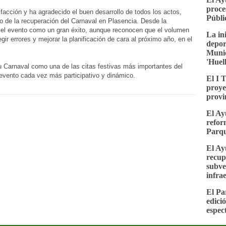
proce
facción y ha agradecido el buen desarrollo de todos los actos,
Públi
o de la recuperación del Carnaval en Plasencia. Desde la
 el evento como un gran éxito, aunque reconocen que el volumen
La in
gir errores y mejorar la planificación de cara al próximo año, en el
depor
Munic
'Huel
u Carnaval como una de las citas festivas más importantes del
 evento cada vez más participativo y dinámico.
El I 
proye
provi
El Ay
refor
Parqu
El Ay
recup
subve
infra
El Pa
edici
espec