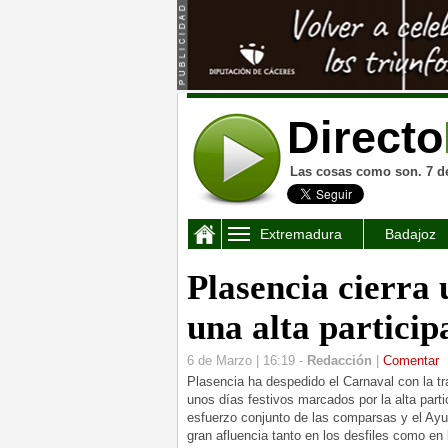
Directo
Las cosas como son. 7 d
Extremadura
Badajoz
Plasencia cierra
una alta particip
6 de Marzo | 16:19 -
Redacción
|
Comentar
Plasencia ha despedido el Carnaval con la tra
unos días festivos marcados por la alta part
esfuerzo conjunto de las comparsas y el Ayu
gran afluencia tanto en los desfiles como en 