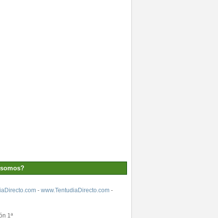
 somos?
aDirecto.com
-
www.TentudiaDirecto.com
-
ón 1ª