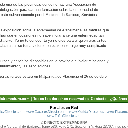
cada una de las provincias donde no hay una Asociación de
 delegación, para dar una formación sobre la enfermedad de
 está subvencionada por el Ministrio de Sanidad, Servicios
una exposición sobre la enfermedad de Alzheimer a las familias que
ias que en ocasiones no saben lidiar ante una enfermedad tan
stá vivo. Ya no te conoce, tú ya no eres para él quien eras antes
 abstracta, se torna violento en ocasiones, algo muy complicado
rsos y servicios disponibles en la provincia e iniciar relaciones y
yuntamiento y las asociaciones.
onas rurales estará en Malpartida de Plasencia el 26 de octubre
Extremadura.com | Todos los derechos reservados.
Contacto
-
¿Quiénes
Portales en Red
ozDirecto.com
-
www.CaceresDirecto.com
-
www.MeridaDirecto.es
-
www.Plasenci
www.ZafraDirecto.com
© DIRECTO EXTREMADURA
stro Mercantil de Badajoz, Tomo 536, Folio 171, Sección BA, Hoja 23767, Inscripci