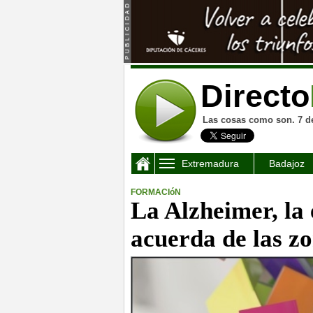
Directo
Las cosas como son. 7 d
Extremadura
Badajoz
FORMACIóN
La Alzheimer, la 
acuerda de las zo