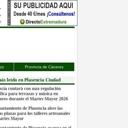
joz
Provincia de Cáceres
ás leído en Plasencia Ciudad
ncia contará con una regulación
ífica para terrazas y música en
iores durante el Martes Mayor 2026
untamiento de Plasencia abre las
s plazas para los talleres artesanales
artes Mayor
untamiento de Plasencia avanza en el