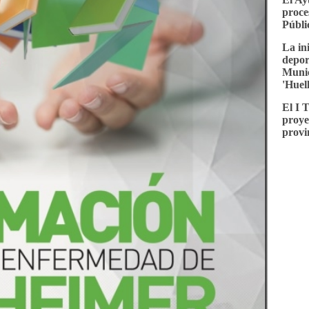
proce
Públi
La in
depor
Munic
'Huel
El I 
proye
provi