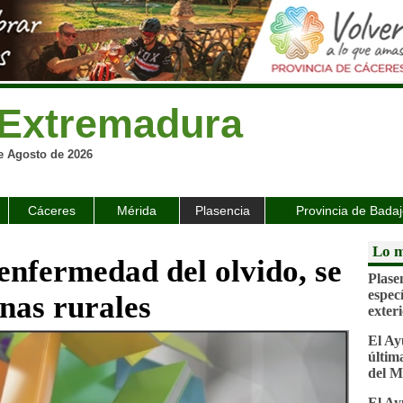
Extremadura
e Agosto de 2026
Cáceres
Mérida
Plasencia
Provincia de Bada
Lo m
enfermedad del olvido, se
Plase
espec
nas rurales
exter
El Ay
última
del M
El Ay