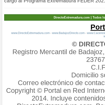
cargo al Programa Extremadura FEDER 202
DirectoExtremadura.com | Todos l
Por
www.DirectoExtremadura.com
-
www.BadajozDirecto.com
-
www.CaceresD
© DIREC
Registro Mercantil de Badajoz
23767,
C.I.
Domicilio 
Correo electrónico de conta
Copyright © Portal en Red Intern
2014. Incluye contenido