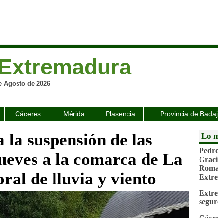
Extremadura
e Agosto de 2026
Cáceres
Mérida
Plasencia
Provincia de Bada
 la suspensión de las
Lo m
Pedro
jueves a la comarca de La
Graci
Roman
ral de lluvia y viento
Extr
Extre
segur
Cácer