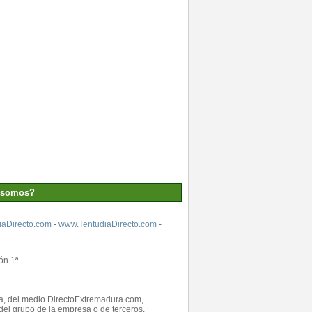
 somos?
aDirecto.com
-
www.TentudiaDirecto.com
-
ón 1ª
ada, del medio DirectoExtremadura.com,
el grupo de la empresa o de terceros.