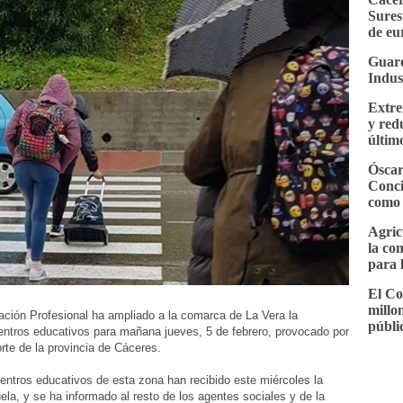
Sures
de eu
Guard
Indus
Extre
y red
últim
Óscar
Conci
como 
Agric
la co
para 
El Co
millo
ción Profesional ha ampliado a la comarca de La Vera la
públi
centros educativos para mañana jueves, 5 de febrero, provocado por
orte de la provincia de Cáceres.
centros educativos de esta zona han recibido este miércoles la
la, y se ha informado al resto de los agentes sociales y de la