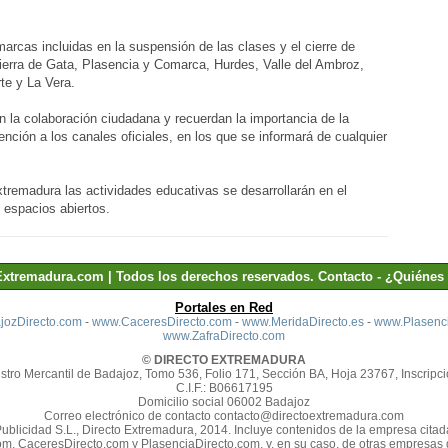
omarcas incluidas en la suspensión de las clases y el cierre de
erra de Gata, Plasencia y Comarca, Hurdes, Valle del Ambroz,
rte y La Vera.
 la colaboración ciudadana y recuerdan la importancia de la
ción a los canales oficiales, en los que se informará de cualquier
remadura las actividades educativas se desarrollarán en el
 y espacios abiertos.
Extremadura.com | Todos los derechos reservados.
Contacto
-
¿Quiénes
Portales en Red
ozDirecto.com
-
www.CaceresDirecto.com
-
www.MeridaDirecto.es
-
www.Plasenci
www.ZafraDirecto.com
© DIRECTO EXTREMADURA
stro Mercantil de Badajoz, Tomo 536, Folio 171, Sección BA, Hoja 23767, Inscripci
C.I.F.: B06617195
Domicilio social 06002 Badajoz
Correo electrónico de contacto contacto@directoextremadura.com
Publicidad S.L., Directo Extremadura, 2014. Incluye contenidos de la empresa cit
m, CaceresDirecto.com y PlasenciaDirecto.com, y, en su caso, de otras empresas d