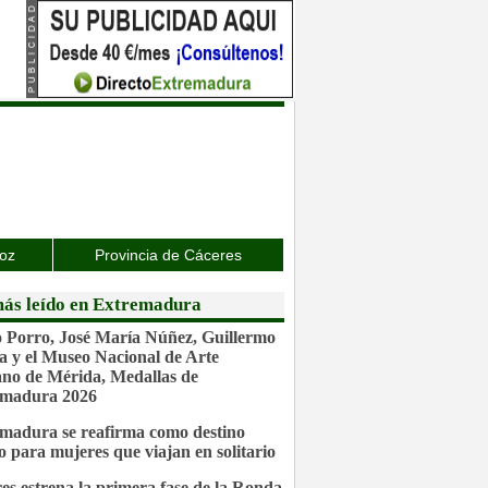
joz
Provincia de Cáceres
ás leído en Extremadura
 Porro, José María Núñez, Guillermo
a y el Museo Nacional de Arte
o de Mérida, Medallas de
emadura 2026
madura se reafirma como destino
o para mujeres que viajan en solitario
es estrena la primera fase de la Ronda