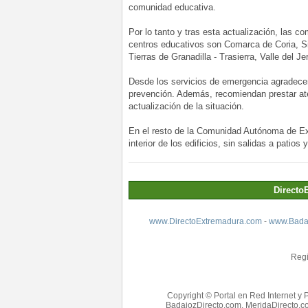
comunidad educativa.
Por lo tanto y tras esta actualización, las c
centros educativos son Comarca de Coria, Si
Tierras de Granadilla - Trasierra, Valle del Je
Desde los servicios de emergencia agradecen
prevención. Además, recomiendan prestar aten
actualización de la situación.
En el resto de la Comunidad Autónoma de Ext
interior de los edificios, sin salidas a patios
Directo
www.DirectoExtremadura.com
-
www.Badaj
Regi
Copyright © Portal en Red Internet y 
BadajozDirecto.com, MeridaDirecto.co