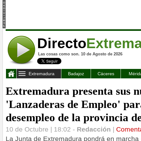
Directo
Extrem
Las cosas como son. 10 de Agosto de 2026
Extremadura
Badajoz
Cáceres
Mérid
Extremadura presenta sus n
'Lanzaderas de Empleo' par
desempleo de la provincia d
10 de Octubre | 18:02 -
Redacción
|
Coment
La Junta de Extremadura pondrá en marcha 