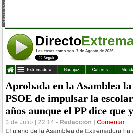
Directo
Extrem
Las cosas como son. 7 de Agosto de 2026
Extremadura
Badajoz
Cáceres
Mérid
Aprobada en la Asamblea la 
PSOE de impulsar la escolar
años aunque el PP dice que y
3 de Julio | 22:14 -
Redacción
|
Comentar
El pleno de la Asamblea de Extremadura ha