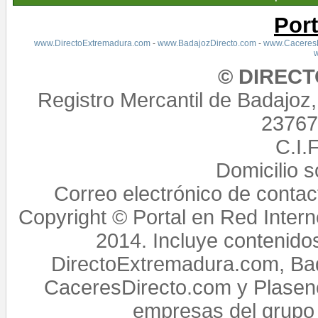
Por
www.DirectoExtremadura.com
-
www.BadajozDirecto.com
-
www.CaceresD
© DIREC
Registro Mercantil de Badajoz
23767,
C.I.
Domicilio 
Correo electrónico de conta
Copyright © Portal en Red Intern
2014. Incluye contenido
DirectoExtremadura.com, Bad
CaceresDirecto.com y Plasenc
empresas del grupo 