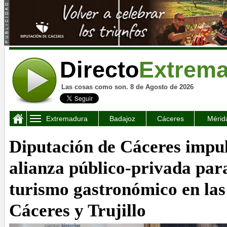
Directo
Extrem
Las cosas como son. 8 de Agosto de 2026
Extremadura
Badajoz
Cáceres
Mérid
Diputación de Cáceres impu
alianza público-privada para
turismo gastronómico en las
Cáceres y Trujillo