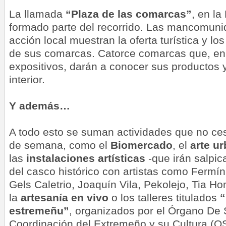
La llamada
“Plaza de las comarcas”
, en la
formado parte del recorrido. Las mancomuni
acción local muestran la oferta turística y lo
de sus comarcas. Catorce comarcas que, en
expositivos, darán a conocer sus productos 
interior.
Y además…
A todo esto se suman actividades que no cesa
de semana, como el
Biomercado
, el
arte u
las
instalaciones artísticas
-que irán salpic
del casco histórico con artistas como Fermí
Gels Caletrio, Joaquín Vila, Pekolejo, Tia Ho
la
artesanía en vivo
o los talleres titulados
“
estremeñu”
, organizados por el Órgano De
Coordinación del Extremeño y su Cultura (