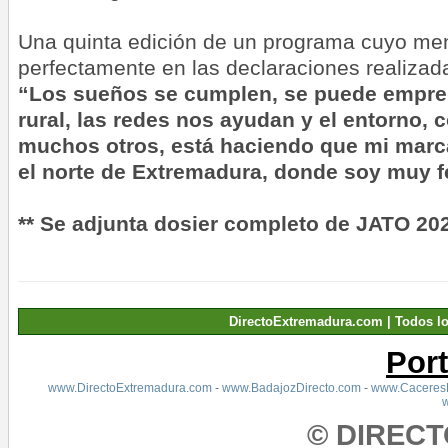
Una quinta edición de un programa cuyo men
perfectamente en las declaraciones realizad
“
L
os
sueños
se cumplen, se
puede
empre
rural, las redes nos ayudan y el entorno,
muchos otros, está haciendo que mi marc
el norte de Extremadura, donde soy muy f
** Se adjunta dosier completo de JATO 20
DirectoExtremadura.com | Todos l
Por
www.DirectoExtremadura.com
-
www.BadajozDirecto.com
-
www.CaceresD
© DIREC