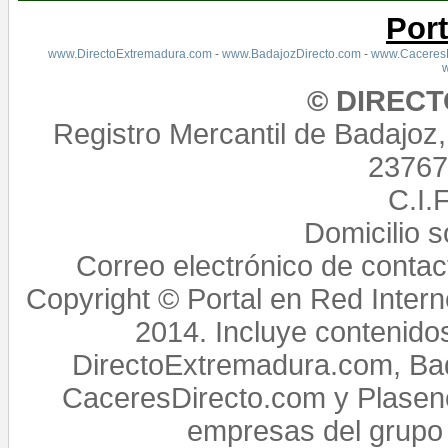
Por
www.DirectoExtremadura.com
-
www.BadajozDirecto.com
-
www.CaceresD
© DIREC
Registro Mercantil de Badajoz
23767,
C.I.
Domicilio 
Correo electrónico de conta
Copyright © Portal en Red Intern
2014. Incluye contenido
DirectoExtremadura.com, Bad
CaceresDirecto.com y Plasenc
empresas del grupo 