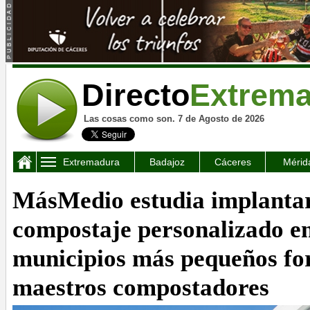
Directo
Extrem
Las cosas como son. 7 de Agosto de 2026
Extremadura
Badajoz
Cáceres
Mérid
MásMedio estudia implanta
compostaje personalizado en
municipios más pequeños f
maestros compostadores