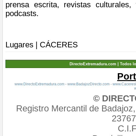
prensa escrita, revistas culturales, 
podcasts.
Lugares
|
CÁCERES
DirectoExtremadura.com | Todos l
Por
www.DirectoExtremadura.com
-
www.BadajozDirecto.com
-
www.CaceresD
© DIREC
Registro Mercantil de Badajoz
23767,
C.I.