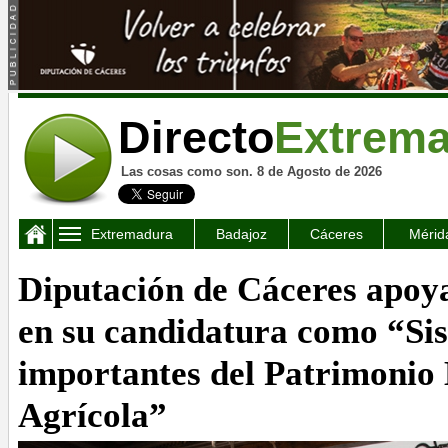
Directo
Extrem
Las cosas como son. 8 de Agosto de 2026
Extremadura
Badajoz
Cáceres
Mérid
Diputación de Cáceres apoy
en su candidatura como “Si
importantes del Patrimonio
Agrícola”